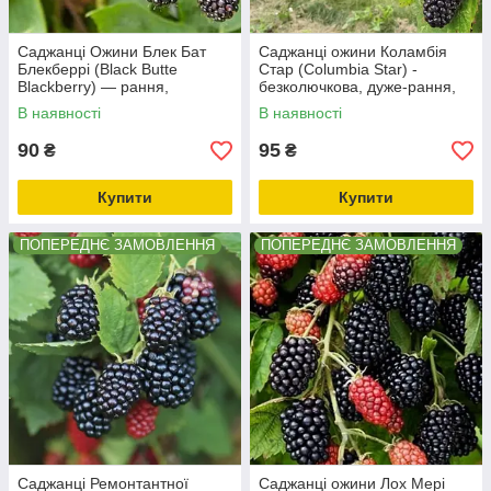
Саджанці Ожини Блек Бат
Саджанці ожини Коламбія
Блекберрі (Black Butte
Стар (Columbia Star) -
Blackberry) — рання,
безколючкова, дуже-рання,
солодка, слабкоколуча
промислова
В наявності
В наявності
морозостійка
90
95
₴
₴
Купити
Купити
ПОПЕРЕДНЄ ЗАМОВЛЕННЯ
ПОПЕРЕДНЄ ЗАМОВЛЕННЯ
Саджанці Ремонтантної
Саджанці ожини Лох Мері