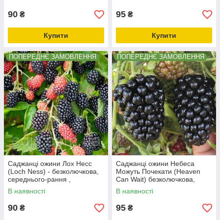
90
95
₴
₴
Купити
Купити
ПОПЕРЕДНЄ ЗАМОВЛЕННЯ
ПОПЕРЕДНЄ ЗАМОВЛЕННЯ
Саджанці ожини Лох Несс
Саджанці ожини Небеса
(Loch Ness) - безколючкова,
Можуть Почекати (Heaven
середнього-рання ,
Can Wait) безколючкова,
високоврожайна.
дуже-рання, солодка
В наявності
В наявності
90
95
₴
₴