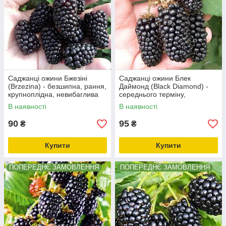
Саджанці ожини Бжезіні
Саджанці ожини Блек
(Brzezina) - безшипна, рання,
Даймонд (Black Diamond) -
крупноплідна, невибаглива
середнього терміну,
безколючкова, солодка,
В наявності
В наявності
урожайна
90
95
₴
₴
Купити
Купити
ПОПЕРЕДНЄ ЗАМОВЛЕННЯ
ПОПЕРЕДНЄ ЗАМОВЛЕННЯ