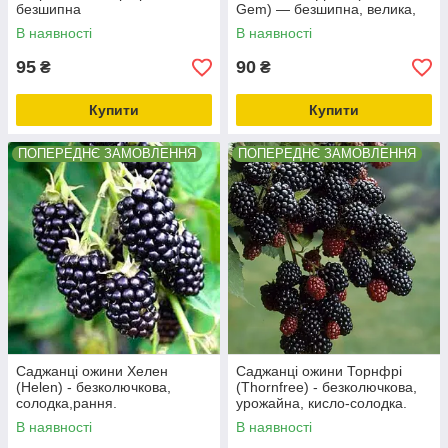
безшипна
Gem) — безшипна, велика,
солодка
В наявності
В наявності
95
90
₴
₴
Купити
Купити
ПОПЕРЕДНЄ ЗАМОВЛЕННЯ
ПОПЕРЕДНЄ ЗАМОВЛЕННЯ
Саджанці ожини Хелен
Саджанці ожини Торнфрі
(Helen) - безколючкова,
(Thornfree) - безколючкова,
солодка,рання.
урожайна, кисло-солодка.
В наявності
В наявності