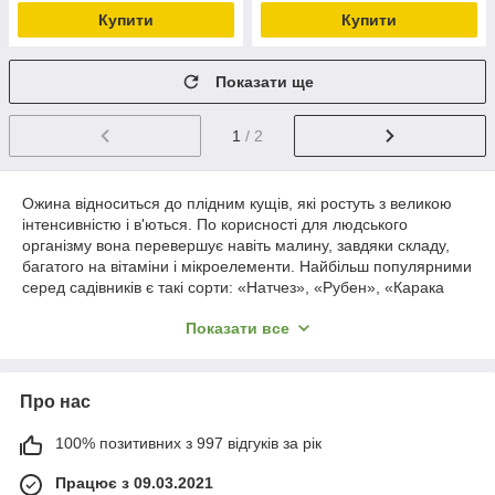
Купити
Купити
Показати ще
1
/ 2
Ожина відноситься до плідним кущів, які ростуть з великою
інтенсивністю і в'ються. По корисності для людського
організму вона перевершує навіть малину, завдяки складу,
багатого на вітаміни і мікроелементи. Найбільш популярними
серед садівників є такі сорти: «Натчез», «Рубен», «Карака
блек», «Прайм арк», «Чорна магія» та ін. На сайті компанії
Показати все
RASSADNIK надається можливість їх придбання оптом і в
роздріб. Ожина справжня прикраса саду, але при цьому вона
ще й дуже смачна, корисна. Тому, якщо ви хочете
урізноманітнити свій сад, обов'язково поекспериментуйте і
Про нас
придбайте представлені саджанці ожини.
Особливості саджанців ожини («Карака
100% позитивних з 997 відгуків за рік
блек», «Прайм арк» та ін)
Працює з 09.03.2021