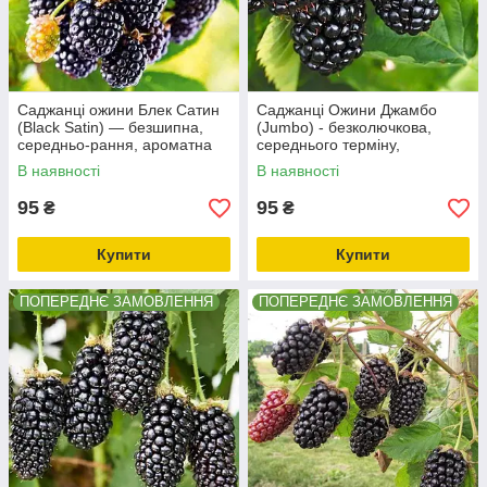
Саджанці ожини Блек Сатин
Саджанці Ожини Джамбо
(Black Satin) — безшипна,
(Jumbo) - безколючкова,
середньо-рання, ароматна
середнього терміну,
крупноплодная.
В наявності
В наявності
95
95
₴
₴
Купити
Купити
ПОПЕРЕДНЄ ЗАМОВЛЕННЯ
ПОПЕРЕДНЄ ЗАМОВЛЕННЯ