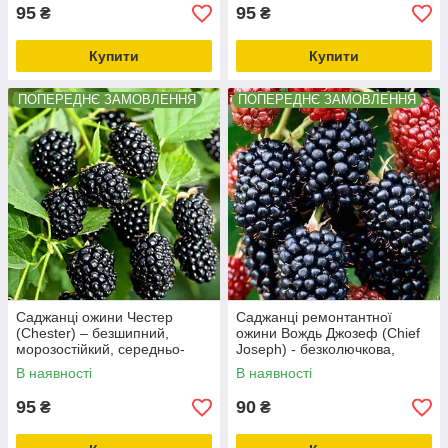
95
95
₴
₴
Купити
Купити
ПОПЕРЕДНЄ ЗАМОВЛЕННЯ
ПОПЕРЕДНЄ ЗАМОВЛЕННЯ
Саджанці ожини Честер
Саджанці ремонтантної
(Chester) – безшипний,
ожини Вождь Джозеф (Chief
морозостійкий, середньо-
Joseph) - безколючкова,
ранній.
середня, крупноплідна
В наявності
В наявності
95
90
₴
₴