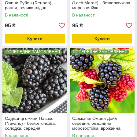
Ожини Рубен (Reuben) —
(Loch Maree) - безколючкова,
рання, великоплідна,
морозостійка,
врожайна, слабоколюча
транспортабельна.
В наявності
В наявності
95
95
₴
₴
Купити
Купити
ПОПЕРЕДНЄ ЗАМОВЛЕННЯ
ПОПЕРЕДНЄ ЗАМОВЛЕННЯ
Саджанці ожини Навахо
Саджанці Ожини Дойл —
(Navaho) - безколючкова,
середня, безшипна,
солодка, середня.
морозостійка, врожайна
В наявності
В наявності