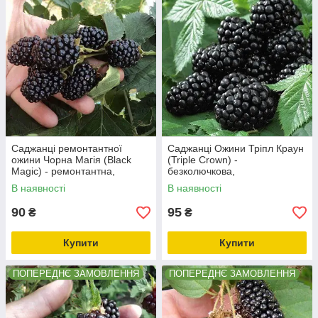
Саджанці ремонтантної
Саджанці Ожини Тріпл Краун
ожини Чорна Магія (Black
(Triple Crown) -
Magic) - ремонтантна,
безколючкова,
крупноплідна, колюча
урожайна,среднняя.
В наявності
В наявності
90
95
₴
₴
Купити
Купити
ПОПЕРЕДНЄ ЗАМОВЛЕННЯ
ПОПЕРЕДНЄ ЗАМОВЛЕННЯ