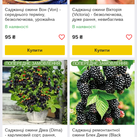
Саджанці ожини Вон (Von) -
Саджанці ожини Вікторія
середнього терміну,
(Victoria) - безколючкова,
безколючкова, урожайна
дуже рання, невибаглива
В наявності
В наявності
95
95
₴
₴
Купити
Купити
ПОПЕРЕДНЄ ЗАМОВЛЕННЯ
ПОПЕРЕДНЄ ЗАМОВЛЕННЯ
Саджанці ожини Діма (Dima)
Саджанці ремонтантної
- карликовий сорт, рання,
ожини Блек Джем (Black