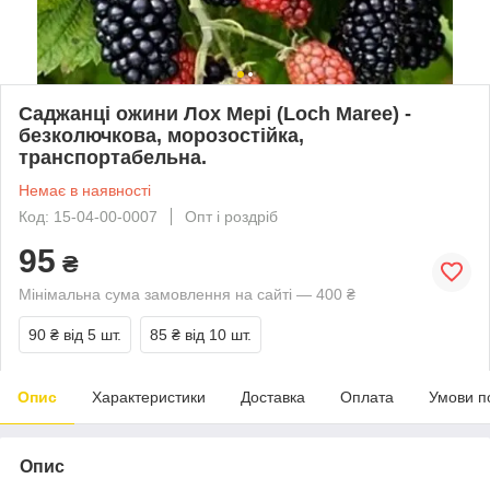
Саджанці ожини Лох Мері (Loch Maree) -
безколючкова, морозостійка,
транспортабельна.
Немає в наявності
Код: 15-04-00-0007
Опт і роздріб
95
₴
Мінімальна сума замовлення на сайті — 400 ₴
90 ₴
від 5 шт.
85 ₴
від 10 шт.
Опис
Характеристики
Доставка
Оплата
Умови п
Опис