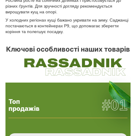
Рослина росте на сонячних ділянках і пристосовується до
різних ґрунтів. Для зручності догляду рекомендується
вирощувати кущ на опорі.
У холодних регіонах кущі бажано укривати на зиму. Саджанці
постачаються в контейнерах Р9, що допомагає зберегти
коріння та полегшує посадку.
Ключові особливості наших товарів
#01
Топ
продажів