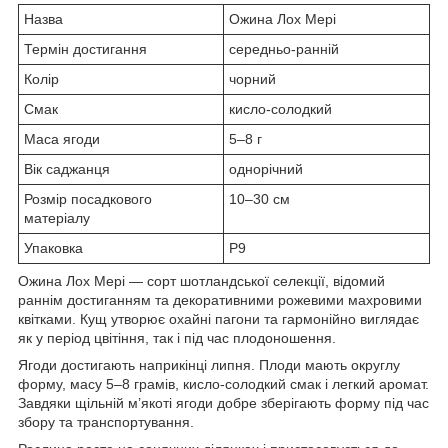
Назва
Ожина Лох Мері
Термін достигання
середньо-ранній
Колір
чорний
Смак
кисло-солодкий
Маса ягоди
5–8 г
Вік саджанця
однорічний
Розмір посадкового
10–30 см
матеріалу
Упаковка
Р9
Ожина Лох Мері — сорт шотландської селекції, відомий
раннім достиганням та декоративними рожевими махровими
квітками. Кущ утворює охайні пагони та гармонійно виглядає
як у період цвітіння, так і під час плодоношення.
Ягоди достигають наприкінці липня. Плоди мають округлу
форму, масу 5–8 грамів, кисло-солодкий смак і легкий аромат.
Завдяки щільній м’якоті ягоди добре зберігають форму під час
збору та транспортування.