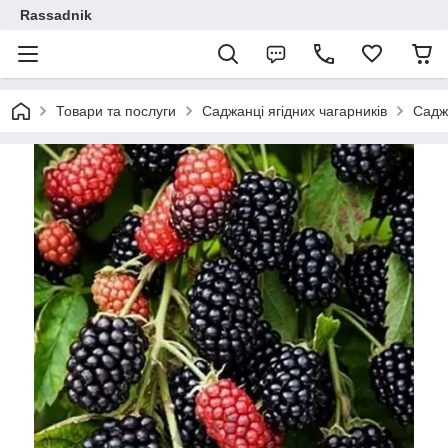
Rassadnik
Товари та послуги
Саджанці ягідних чагарників
Садж