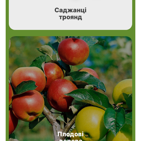
Саджанці
троянд
Плодові
дерева