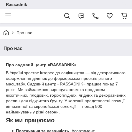
Rassadnik
Про нас
Про нас
Про садовий центр «RASSADNIK»
В Україні зростає інтерес до садівництва — від декоративного
оформлення ділянок до фермерських проектів різного
масштабу. Садовий центр «RASSADNIK» працює понад 7
років. Ми займаємося вирощуванням та продажем
екзотичних, плодових, горіхоплідних, ягідних та декоративних
рослин для відкритого ґрунту. У колекції представлені позиції
вітчизняної та європейської селекції — понад 500
найменувань у різні сезони.
Як ми працюємо
Постачання та сезонність.
Асортимент