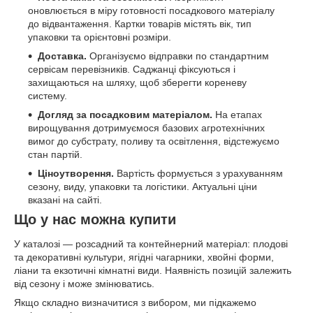
оновлюється в міру готовності посадкового матеріалу
до відвантаження. Картки товарів містять вік, тип
упаковки та орієнтовні розміри.
Доставка.
Організуємо відправки по стандартним
сервісам перевізників. Саджанці фіксуються і
захищаються на шляху, щоб зберегти кореневу
систему.
Догляд за посадковим матеріалом.
На етапах
вирощування дотримуємося базових агротехнічних
вимог до субстрату, поливу та освітлення, відстежуємо
стан партій.
Ціноутворення.
Вартість формується з урахуванням
сезону, виду, упаковки та логістики. Актуальні ціни
вказані на сайті.
Що у нас можна купити
У каталозі — розсадний та контейнерний матеріал: плодові
та декоративні культури, ягідні чагарники, хвойні форми,
ліани та екзотичні кімнатні види. Наявність позицій залежить
від сезону і може змінюватись.
Якщо складно визначитися з вибором, ми підкажемо