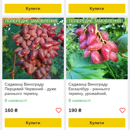
Купити
Купити
ПОПЕРЕДНЄ ЗАМОВЛЕННЯ
ПОПЕРЕДНЄ ЗАМОВЛЕННЯ
Саджанці Винограду
Саджанці Винограду
Перцевий Червоний - дуже
Екскалібур - раннього
раннього терміну,
терміну, урожайний,
великоплідний,
зимостійкий
В наявності
В наявності
морозостійкий
160
190
₴
₴
Купити
Купити