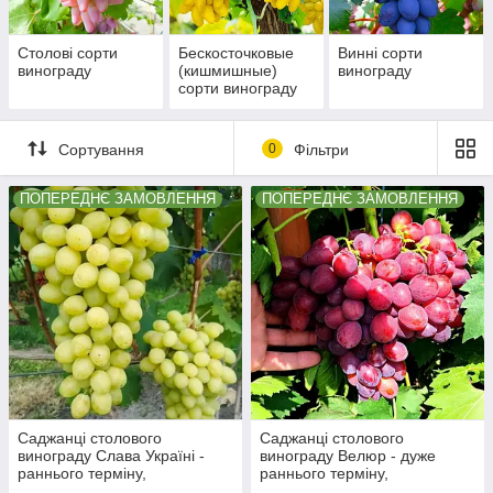
Столові сорти
Бескосточковые
Винні сорти
винограду
(кишмишные)
винограду
сорти винограду
Сортування
0
Фільтри
ПОПЕРЕДНЄ ЗАМОВЛЕННЯ
ПОПЕРЕДНЄ ЗАМОВЛЕННЯ
Саджанці столового
Саджанці столового
винограду Слава Україні -
винограду Велюр - дуже
раннього терміну,
раннього терміну,
великоплідний, зимостійкий
великоплідний,