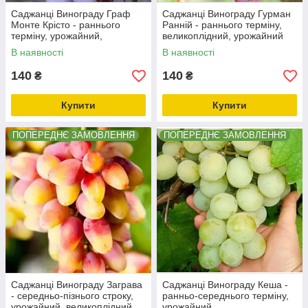
Саджанці Винограду Граф
Саджанці Винограду Гурман
Монте Крісто - раннього
Ранній - раннього терміну,
терміну, урожайний,
великоплідний, урожайний
товарний
В наявності
В наявності
140
140
₴
₴
Купити
Купити
ПОПЕРЕДНЄ ЗАМОВЛЕННЯ
ПОПЕРЕДНЄ ЗАМОВЛЕННЯ
Саджанці Винограду Заграва
Саджанці Винограду Кеша -
- середньо-пізнього строку,
ранньо-середнього терміну,
урожайний, великоплідний
урожайний,