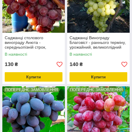
Саджанці столового
Саджанці Винограду
винограду Анюта -
Благовіст - раннього терміну,
середньопізній строк,
урожайний, великоплідний
великоплідний,
В наявності
В наявності
морозостійкий
130
140
₴
₴
Купити
Купити
ПОПЕРЕДНЄ ЗАМОВЛЕННЯ
ПОПЕРЕДНЄ ЗАМОВЛЕННЯ