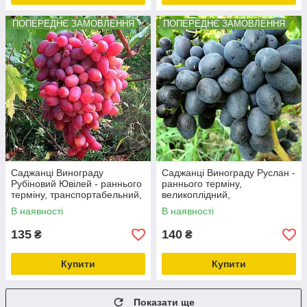
ПОПЕРЕДНЄ ЗАМОВЛЕННЯ
ПОПЕРЕДНЄ ЗАМОВЛЕННЯ
Саджанці Винограду
Саджанці Винограду Руслан -
Рубіновий Ювілей - раннього
раннього терміну,
терміну, транспортабельний,
великоплідний,
урожайний
морозостійкий
В наявності
В наявності
135
140
₴
₴
Купити
Купити
Показати ще