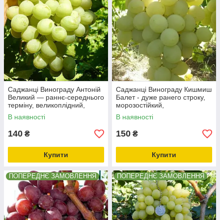
Саджанці Винограду Антоній
Саджанці Винограду Кишмиш
Великий — раннє-середнього
Балет - дуже ранего строку,
терміну, великоплідний,
морозостійкий,
морозостійкий
великоплідний
В наявності
В наявності
140
150
₴
₴
Купити
Купити
ПОПЕРЕДНЄ ЗАМОВЛЕННЯ
ПОПЕРЕДНЄ ЗАМОВЛЕННЯ