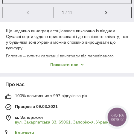
1
/ 11
Ще недавно виноград асоціювався виключно із півднем.
Сучасні сорти чудово пристосовані і до північного клімату, тож
у будь-якій зоні України можна спокійно вирощувати цю
культуру.
Головне – купити саджанці винограду від перевіреного
постачальника з урахуванням погодних умов у конкретному
Показати все
регіоні вирощування. І обов'язково потрібно дотримуватися
агротехнічних заходів: правильно посадити рослину,
забезпечити її належним доглядом. Так ви без проблем
Про нас
зумієте виростити саджанці винограду в Україні та
насолоджуватися багатим урожаєм.
100% позитивних з 997 відгуків за рік
Особливості посадки
Працює з 09.03.2021
Правильна посадка винограду та відповідний догляд за ним -
м. Запоріжжя
КНОПКА
ЗВ'ЯЗКУ
вул. Закарпатська 33, 69061, Запоріжжя, Україна
запорука здорової ліани, яка буде тішити вас щедрим
врожаєм багато років.
Контакти