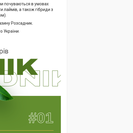
они почуваються в умовах
ти лаймів, а також гібриди з
ом).
газину Розсадник.
о України.
рів
#01