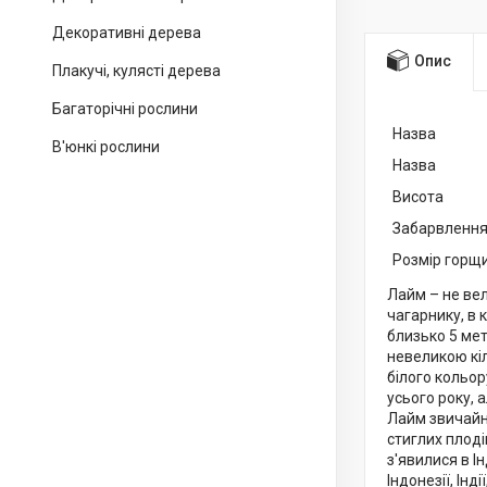
Декоративні дерева
Опис
Плакучі, кулясті дерева
Багаторічні рослини
Назва
В'юнкі рослини
Назва
Висота
Забарвленн
Розмір горщ
Лайм – не вел
чагарнику, в 
близько 5 мет
невеликою кіл
білого кольор
усього року, 
Лайм звичайни
стиглих плоді
з'явилися в І
Індонезії, Ін