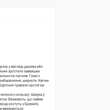
рону у вигляді дерева або
м може зростати заввишки
лькістю пагонів. Гілки з
забарвлення, шкірясте. Квітки
. Цвітіння тривале протягом
 зеленого кольору. Шкірка у
оматна. Вважають, що лайми
ироді ростуть у Бразилії,
айми вважаються