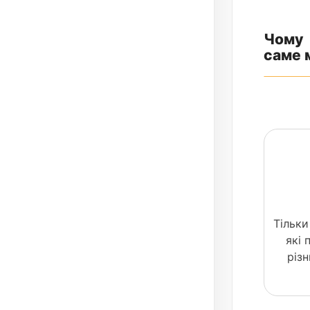
Чому
саме 
Тільки
які
різ