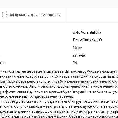
Інформація для замовлення
Cаlx Aurantiifolia
Лайм Звичайний
15 см
я
зелена
ика
Р9
ике компактне деревце із сімейства Цитрусових. Рослина формує к
кімнатних умовах зростає до 1-1,5 метра заввишки. У природі лай
рів. Крона середньої густоти, стовбур дерева звивистий з великою кі
ькістю колючок. Листя овальної форми, невелике, темно-зеленого 
у з фіолетовим відтінком по краях, зібрані в суцвіття по кілька штук
але основний пік посідає травень-червень.
й росте до 20 см на рік. Плоди маленькі, округлої форми, насичено
в тонка, кісточок мало, а м'якоть світло-зелена, дуже кисла та ар
ндокитаї. В даний час вирощують практично у всіх країнах світу, у пр
дії, Шрі-Ланці та країнах Західної Африки. Серед усіх цитрусових л