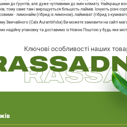
шими до ґрунтів, але дуже чутливими до змін клімату. Найкраще в
ків, тому саме там і вирощується більшість лаймів. Існують різні сор
овими - лимонайм (гібрид із лимоном), лаймкват (гібрид з кумкват
у Звичайного (Calx Aurantiifolia) Ви можете замовити на сайті ма
о надійну упаковку та доставимо їх Новою Поштою у будь яке міст
Ключові особливості наших това
жів