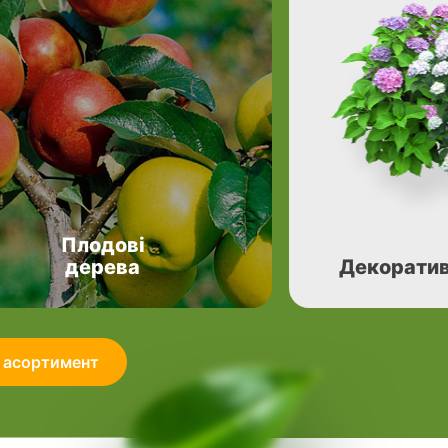
Плодові
дерева
Декоратив
 асортимент