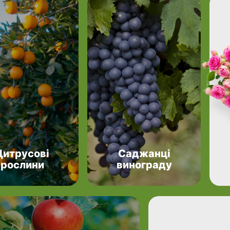
Цитрусові
Саджанці
рослини
винограду