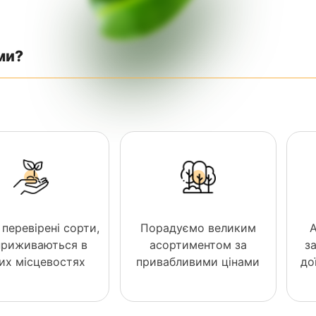
ми?
 перевірені сорти,
Порадуємо великим
 приживаються в
асортиментом за
з
них місцевостях
привабливими цінами
до