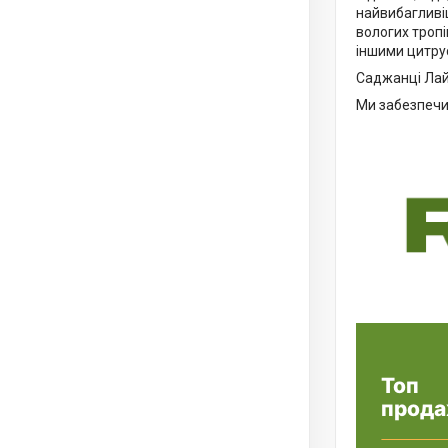
найвибагливі
вологих тропі
іншими цитрус
Саджанці Лайм
Ми забезпечим
Топ
прода