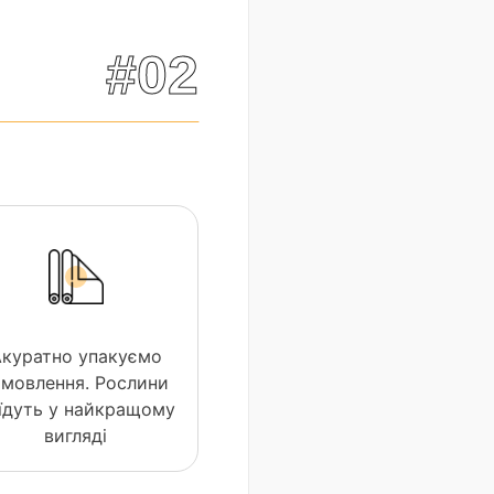
#02
Акуратно упакуємо
амовлення. Рослини
їдуть у найкращому
вигляді