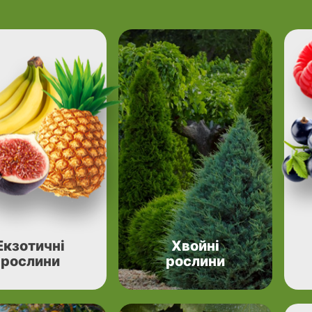
Екзотичні
Хвойні
рослини
рослини