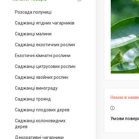
Розсада полуниці
Саджанці ягідних чагарників
Саджанці малини
Саджанці екзотичних рослин
Екзотичні кімнатні рослини
Саджанці цитрусових рослин
Саджанці хвойних рослин
Саджанці винограду
Немає в наяв
Саджанці троянд
Саджанці плодових дерев
Саджанці колоновидних
дерев
Декоративні чагарники