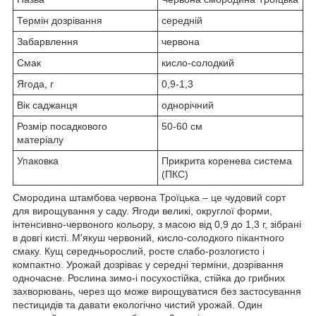
Термін дозрівання
середній
Забарвлення
червона
Смак
кисло-солодкий
Ягода, г
0,9-1,3
Вік саджанця
однорічний
Розмір посадкового
50-60 см
матеріалу
Упаковка
Прикрита коренева система
(ПКС)
Смородина штамбова червона Троїцька – це чудовий сорт
для вирощування у саду. Ягоди великі, округлої форми,
інтенсивно-червоного кольору, з масою від 0,9 до 1,3 г, зібрані
в довгі кисті. М'якуш червоний, кисло-солодкого пікантного
смаку. Кущ середньорослий, росте слабо-розлогисто і
компактно. Урожай дозріває у середні терміни, дозрівання
одночасне. Рослина зимо-і посухостійка, стійка до грибних
захворювань, через що може вирощуватися без застосування
пестицидів та давати екологічно чистий урожай. Один