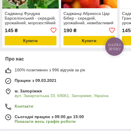
Саджанці Фундука
Саджанці Абрикоса Цар
Садж
Барселонський - середній,
Бібер - середній,
Гран
урожайний, морозостійкий
урожайний, невибагливий
урож
145
190
145
₴
₴
Купити
Купити
Про нас
100% позитивних з 996 відгуків за рік
Працює з 09.03.2021
м. Запоріжжя
вул. Закарпатська 33, 69061, Запоріжжя, Україна
Контакти
Сьогодні працює з 09:00 до 15:00
Показати весь графік роботи