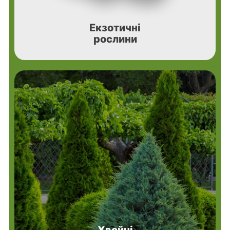
Екзотичні
рослини
Хвойні