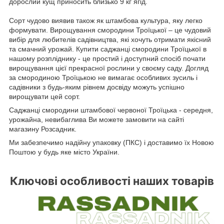
дорослий кущ приносить близько 9 кг ягід.
Сорт чудово виявив також як штамбова культура, яку легко
формувати. Вирощування смородини Троїцької – це чудовий
вибір для любителів садівництва, які хочуть отримати якісний
та смачний урожай. Купити саджанці смородини Троїцької в
нашому розпліднику - це простий і доступний спосіб почати
вирощування цієї прекрасної рослини у своєму саду. Догляд
за смородиною Троїцькою не вимагає особливих зусиль і
садівники з будь-яким рівнем досвіду можуть успішно
вирощувати цей сорт.
Саджанці смородини штамбової червоної Троїцька - середня,
урожайна, невибаглива Ви можете замовити на сайті
магазину Розсадник.
Ми забезпечимо надійну упаковку (ПКС) і доставимо їх Новою
Поштою у будь яке місто України.
Ключові особливості наших товарів