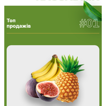
#01
Топ
продажів