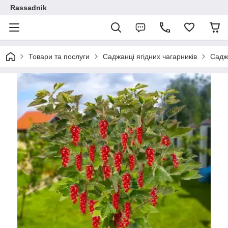
Rassadnik
Товари та послуги
Саджанці ягідних чагарників
Садж