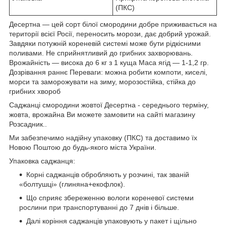
(ПКС)
Десертна — цей сорт білої смородини добре приживається на
території всієї Росії, переносить морози, дає добрий урожай.
Завдяки потужній кореневій системі може бути рідкісними
поливами. Не сприйнятливий до грибних захворювань.
Врожайність — висока до 6 кг з 1 куща Маса ягід — 1-1,2 гр.
Дозрівання раннє Переваги: можна робити компоти, киселі,
морси та заморожувати на зиму, морозостійка, стійка до
грибних хвороб
Саджанці смородини жовтої Десертна - середнього терміну,
жовта, врожайна Ви можете замовити на сайті магазину
Розсадник..
Ми забезпечимо надійну упаковку (ПКС) та доставимо їх
Новою Поштою до будь-якого міста України.
Упаковка саджанця:
Корні саджанців обробляють у розчині, так званій
«болтушці» (глиняна+екофлок).
Що сприяє збереженню вологи кореневої системи
рослини при транспортуванні до 7 днів і більше.
Далі коріння саджанців упаковують у пакет і щільно