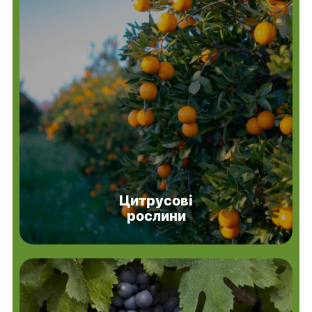
Цитрусові
рослини