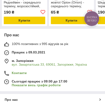
Редхейвен - середнього
жовтої Оріон (Orion) -
Шеде
терміну, морозостійкий,
середнього терміну,
терм
великий, урожайний.
жовта, урожайна
урож
190
65
190
₴
₴
КНОПКА
Купити
Купити
ЗВ'ЯЗКУ
Про нас
100% позитивних з 995 відгуків за рік
Працює з 09.03.2021
м. Запоріжжя
вул. Закарпатська 33, 69061, Запоріжжя, Україна
Контакти
Сьогодні працює з 09:00 до 17:00
Показати весь графік роботи
Про нас