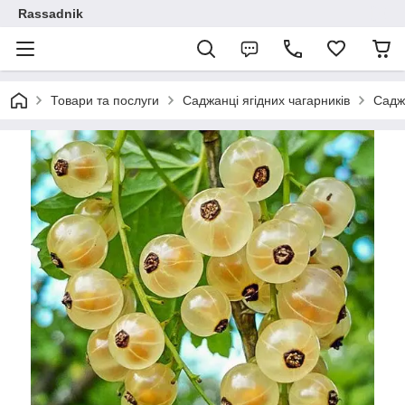
Rassadnik
Товари та послуги
Саджанці ягідних чагарників
Садж