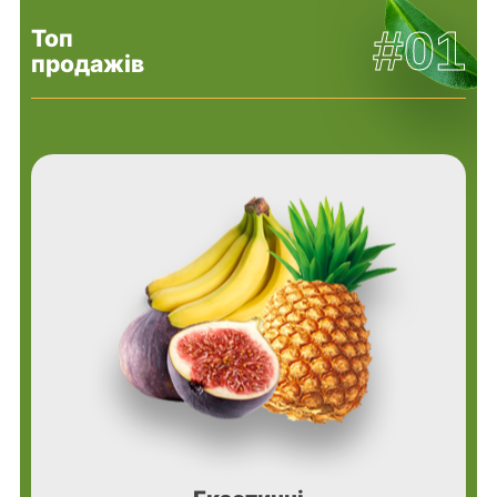
#01
Топ
продажів