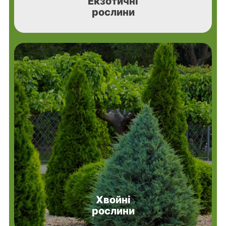
Екзотичні
рослини
Хвойні
рослини