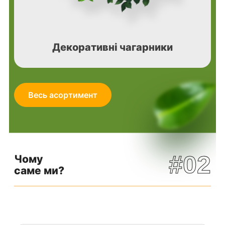
Декоративні чагарники
Весь асортимент
#02
Чому
саме ми?