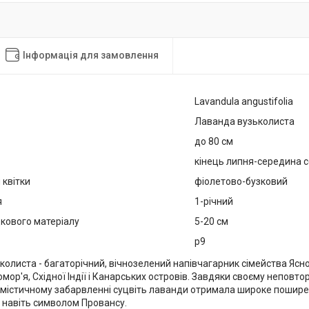
Інформація для замовлення
Lavandula angustifolia
Лаванда вузьколиста
до 80 см
кінець липня-середина 
 квітки
фіолетово-бузковий
я
1-річний
кового матеріалу
5-20 см
р9
олиста - багаторічний, вічнозелений напівчагарник сімейства Ясн
мор'я, Східної Індії і Канарських островів. Завдяки своєму неповт
-містичному забарвленні суцвіть лаванди отримала широке поширен
 навіть символом Провансу.