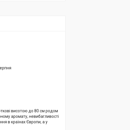
серпня
откові висотою до 80 см родом
орному аромату, невибагливості
ня в країнах Європи, а у