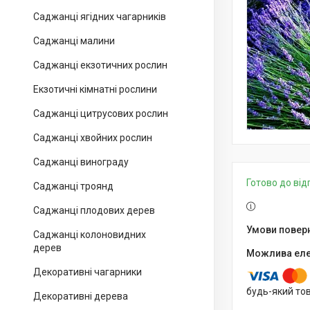
Саджанці ягідних чагарників
Саджанці малини
Саджанці екзотичних рослин
Екзотичні кімнатні рослини
Саджанці цитрусових рослин
Саджанці хвойних рослин
Саджанці винограду
Готово до ві
Саджанці троянд
Саджанці плодових дерев
Саджанці колоновидних
дерев
Декоративні чагарники
будь-який то
Декоративні дерева