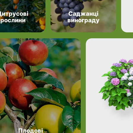
Цитрусові
Саджанці
рослини
винограду
Плодові