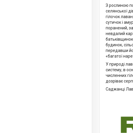
З рослиною по
селянської ді
гілочок лаван
сутичок і аму
поранений, за
невдалий кар'
батьківщиною
будинок, сіль
передавши йо
«багатої наре
У природі лав
систему, в ос
численних гіл
дозріває серпн
Саджанці Лава