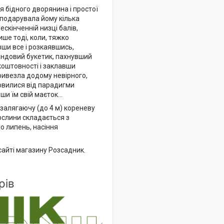
я бідного дворянина і простої
, подарувала йому кілька
скінченній низці балів,
ише тоді, коли, тяжко
вши все і розкаявшись,
вандовий букетик, пахнувший
коштовності і заклавши
привезла додому невірного,
овилися від парадигми
и їм свій маєток...
 залягаючу (до 4 м) кореневу
ослини складається з
о липень, насіння
сайті магазину Розсадник.
рів