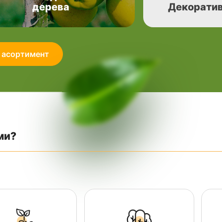
дерева
Декоратив
 асортимент
ми?