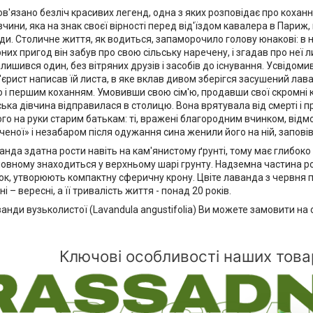
в'язано безліч красивих легенд, одна з яких розповідає про коханн
вчини, яка на знак своєї вірності перед від'їздом кавалера в Париж
ди. Столичне життя, як водиться, запаморочило голову юнакові: в не
рних пригод він забув про свою сільську наречену, і згадав про неї л
лишився один, без вітряних друзів і засобів до існування. Усвідоми
єрист написав їй листа, в яке вклав дивом зберігся засушений ла
 і першим коханням. Умовивши свою сім'ю, продавши свої скромні 
ська дівчина відправилася в столицю. Вона врятувала від смерті і 
го на руки старим батькам: ті, вражені благородним вчинком, відм
ченої» і незабаром після одужання сина женили його на ній, заповівш
анда здатна рости навіть на кам'янистому ґрунті, тому має глибоко
новному знаходиться у верхньому шарі грунту. Надземна частина р
ок, утворюють компактну сферичну крону. Цвіте лаванда з червня п
і – вересні, а її тривалість життя - понад 20 років.
нди вузьколистої (Lavandula angustifolia) Ви можете замовити на 
Ключові особливості наших това