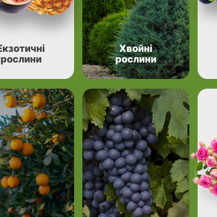
Екзотичні
Хвойні
рослини
рослини