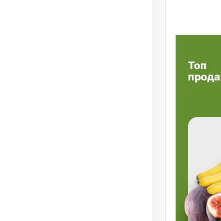
Топ
прода