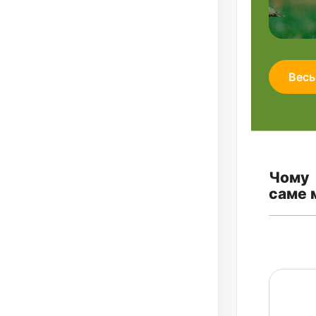
Весь
Чому
саме 