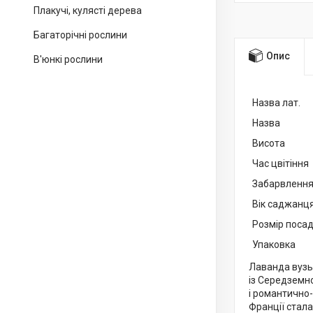
Плакучі, кулясті дерева
Багаторічні рослини
Опис
В'юнкі рослини
Назва лат.
Назва
Висота
Час цвітіння
Забарвлення
Вік саджанц
Розмір посад
Упаковка
Лаванда вузьк
із Середземно
і романтично
Франції стала