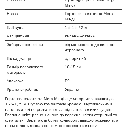
Mindy
Назва
Гортензія волотиста Мега
Мінді
В/Ш куща
1,5-1,8 / 2 м
Час цвітіння
липень-жовтень
Забарвлення квітки
від малинового до вишнего-
червоного
Вік саджанця
однорічний
Розмір посадкового
10-15 см
матеріалу
Упаковка
Р9
Країна виробник
Україна
Гортензія волотиста Мега Мінді - це чагарник заввишки до
1,25-1,75 м з густою компактною кроною, вертикальними
пагонами, які не розвалюються під вагою великих суцвіть.
Рослина цвіте рясно з липня до вересня, квітки стерильні та
фертильні. Зацвітають білим кольором, швидко рожевіють, а
потім стають яскравого, темно-рожевого кольору.