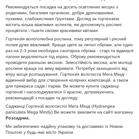
Рекомендується посадка на досить освітлених місцях з
родючими, багатими органікою, добре дренованими,
пухкими, слабокислими ґрунтами. Догляд за гортензією
містить кілька важливих аспектів, які допоможуть рослині
процвітати і тішити своїми красивими квітами.
Гортензія вологолюбна рослина, тому регулярний і рясний
полив дуже важливий. Краще цвіте за легкої обрізки, але один
раз на 2-3 роки необхідна санітарна обрізка - старі та відмерлі
пагони видаляються під корінь. Обрізку рекомендується
проводити ранньою весною. Зимостійкість висока, але молоді
рослини краще на зиму вкривати. Потребує захищеного від
вітру місця розташування. Гортензія волотиста Мега Мінді -
відмінний вибір для створення колірних композицій, а також
для прикраси садів і парків. Ви можете купити саджанці
гортензії і насолоджуватися її красою, дотримуючись
рекомендацій з посадки та догляду.
Саджанці Гортензії волотистої Мега Мінді (Hydrangea
paniculata Mega Mindy) Ви можете замовити на сайті магазину
Розсадник.
Ми забезпечимо надійну упаковку та доставимо їх Новою
Поштою у будь-яке місто України.