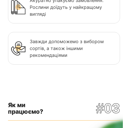
Акуратно упакуємо замовлення.
Рослини доїдуть у найкращому
вигляді
Завжди допоможемо з вибором
сортів, а також іншими
рекомендаціями
#03
Як ми
працюємо?