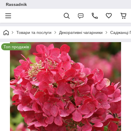
Rassadnik
Товари та послуги
Декоративні чагарники
Саджанці Г
Топ продажів