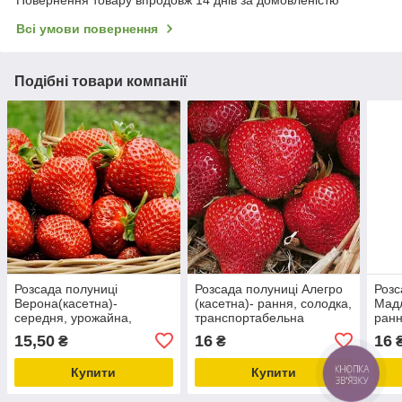
Повернення товару впродовж 14 днів за домовленістю
Всі умови повернення
Подібні товари компанії
Розсада полуниці
Розсада полуниці Алегро
Розс
Верона(касетна)-
(касетна)- рання, солодка,
Мадл
середня, урожайна,
транспортабельна
ранн
транспортабельна
тран
15,50
16
16
₴
₴
Купити
Купити