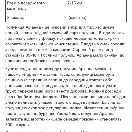
Розмір посадкового
7-15 см
матеріалу
Упаковка
(касетна)
Полуниця Аріанна - це чудовий вибір для тих, хто шукає
ранній, великоплідний і смачний сорт полуниці. Ягоди мають
правильну конічну форму, яскраво-червоний колір шкірки і
соковиту м'якоть щільної консистенції. Плоди на смак солодкі
з ледь помітною ноткою кислинки. Середній розмір ягід
становить 35-40 г. Рослини полуниці Аріанна мало схильні до
поширених грибкових захворювань.
Купити саджанці та розсаду полуниці Аріанна можна в
нашому інтернет-магазині. Посадка полуниці може бути
осінньою (з середини серпня до середини жовтня) або
ранньою весною. Перед посадкою необхідно підготувати
ґрунт, перекопавши його і внести добрива. Коріння розсади
слід обробити фунгіцидами. Після посадки рослини необхідно
рясно поливати, уникаючи застою води в лунках. Догляд за
полуницею охоплює регулярний полив, підживлення, обрізку
листя і усунення бур'янів. Урожайність полуниці Аріанна
залежить від агротехніки, але середні показники становлять
800 г з куща.