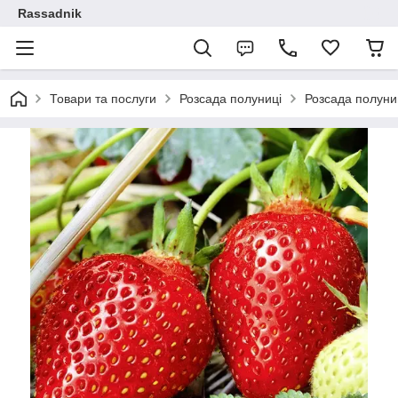
Rassadnik
Товари та послуги
Розсада полуниці
Розсада полуниц