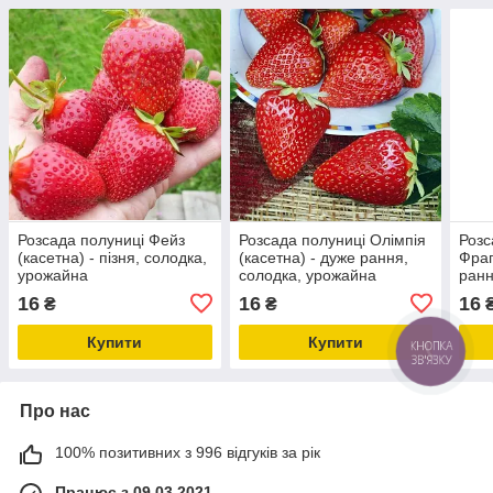
Розсада полуниці Фейз
Розсада полуниці Олімпія
Розс
(касетна) - пізня, солодка,
(касетна) - дуже рання,
Фраг
урожайна
солодка, урожайна
ранн
16
16
16
₴
₴
Купити
Купити
Про нас
100% позитивних з 996 відгуків за рік
Працює з 09.03.2021