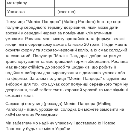
матеріалу
Упаковка
(касетна)
Полуниця "Молінг Пандора" (Malling Pandora) 5шт- це сорт
полуниці середнього терміну дозрівання, який може дати
врожай у середині червня за помірними кліматичними
умовами. Рослина має високу врожайність та формує великі
ягоди, які в середньому важать близько 20 грам. Ягоди мають
округлу форму та яскраво-червоний колір, а їх смак солодкий
та соковитий. Полуниця "Молінг Пандора" добре витримує
транспортування та має тривалий термін зберігання. Рослина
має високу стійкість до хвороб та шкідників, що робить її
надійним вибором для вирощування в домашніх умовах або
на фермах. Загалом полуниця "Молінг Пандора" є відмінним
вибором для тих, хто шукає сорт полуниці середнього терміну
дозрівання, який забезпечить хороший урожай та має відмінні
смакові якості.
Саджанці полуниці (розсада) Молінг Пандора (Malling
Pandora) - пізня, урожайна, солодка Ви можете замовити на
сайті магазину
Розсадник.
Ми забезпечимо надійну упаковку і доставимо їх Новою
Поштою у будь яке місто України.