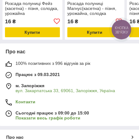
Розсада полуниці Фейз
Розсада полуниці
Розс
(касетна) - пізня, солодка,
Магнус(касетна) - пізня,
(кас
урожайна
урожайна, солодка
пізн
16
16
16
₴
₴
Купити
Купити
Про нас
100% позитивних з 996 відгуків за рік
Працює з 09.03.2021
м. Запоріжжя
вул. Закарпатська 33, 69061, Запоріжжя, Україна
Контакти
Сьогодні працює з 09:00 до 15:00
Показати весь графік роботи
Про нас