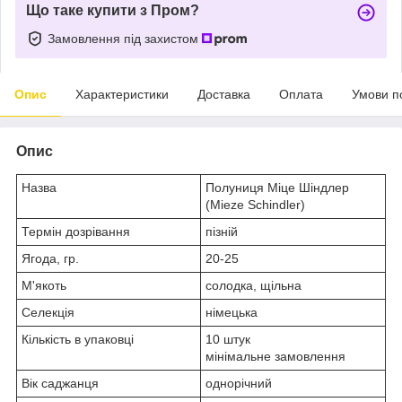
Що таке купити з Пром?
Замовлення під захистом
Опис
Характеристики
Доставка
Оплата
Умови п
Опис
Назва
Полуниця Міце Шіндлер
(Mieze Schindler)
Термін дозрівання
пізній
Ягода, гр.
20-25
М'якоть
солодка, щільна
Селекція
німецька
Кількість в упаковці
10 штук
мінімальне замовлення
Вік саджанця
однорічний