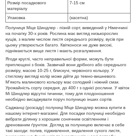
Розмір посадкового
7-15 см
матеріалу
Упаковка
(касетна)
Полуниця Міце Шиндлер - пізній сорт, виведений у Німеччині
на початку 30-х років. Рослина має вигляд низькорослих
кущів, з малим числом листя середнього розміру, вусів при
цьому утворюється багато. Квітконоси не дуже високі,
піднімаються вище листя і мають розгалуження.
Ягоди круглі, часто неправильної форми, можуть бути
приплющені з боків. Зазвичай вони дрібного або середнього
розміру, масою 10-25 г, блискучі, червоного кольору. У
стиглому вигляді колір може дійти до темно-вишневого.
М'якоть малинового кольору має солодкий і ніжний смак.
Урожайність сорту середня, до 400 г з однієї рослини. У квіток
Мі Шиндлер відсутні тичинки, тому для плодоношення
необхідно висаджувати поруч полуницю інших сортів.
Саджанці (розсаду) полуниці Міце Шиндлер можна купити в
нашому інтернет-магазині. Для посадки полуниці необхідно
вибрати ділянку з хорошим сонячним освітленням і
дренованим ґрунтом. Догляд за полуницею включає в себе
такі заходи: полив, підживлення, видалення сухого листя,