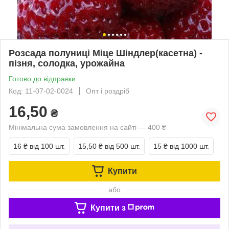
Розсада полуниці Міце Шіндлер(касетна) -
пізня, солодка, урожайна
Готово до відправки
Код: 11-07-02-0024
Опт і роздріб
16,50
₴
Мінімальна сума замовлення на сайті — 400 ₴
16 ₴
від 100 шт.
15,50 ₴
від 500 шт.
15 ₴
від 1000 шт.
Купити
або
Купити з