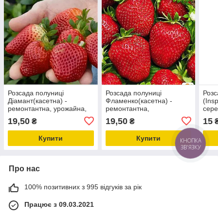
Розсада полуниці
Розсада полуниці
Розс
Діамант(касетна) -
Фламенко(касетна) -
(Insp
ремонтантна, урожайна,
ремонтантна,
сере
транспортабельна
крупноплідна,
вис
19,50
19,50
15
₴
₴
високоврожайна
Купити
Купити
КНОПКА
ЗВ'ЯЗКУ
Про нас
100% позитивних з 995 відгуків за рік
Працює з 09.03.2021