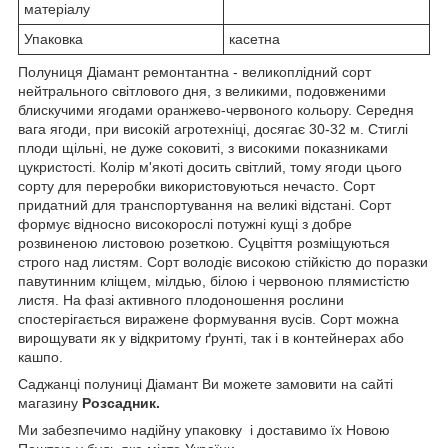
матеріалу
Упаковка
касетна
Полуниця Діамант ремонтантна - великоплідний сорт
нейтрального світлового дня, з великими, подовженими
блискучими ягодами оранжево-червоного кольору. Середня
вага ягоди, при високій агротехніці, досягає 30-32 м. Стиглі
плоди щільні, не дуже соковиті, з високими показниками
цукристості. Колір м'якоті досить світлий, тому ягоди цього
сорту для переробки використовуються нечасто. Сорт
придатний для транспортування на великі відстані. Сорт
формує відносно високорослі потужні кущі з добре
розвиненою листовою розеткою. Суцвіття розміщуються
строго над листям. Сорт володіє високою стійкістю до поразки
павутинним кліщем, мілдью, білою і червоною плямистістю
листя. На фазі активного плодоношення рослини
спостерігається виражене формування вусів. Сорт можна
вирощувати як у відкритому ґрунті, так і в контейнерах або
кашпо.
Саджанці полуниці Діамант Ви можете замовити на сайті
магазину
Розсадник.
Ми забезпечимо надійну упаковку і доставимо їх Новою