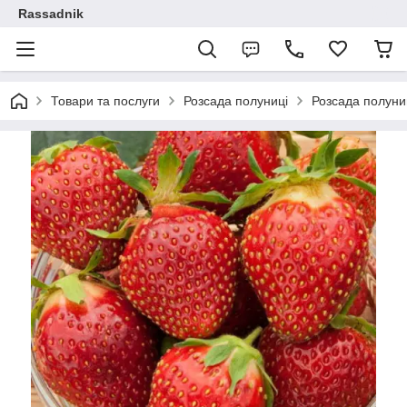
Rassadnik
Товари та послуги
Розсада полуниці
Розсада полуниц