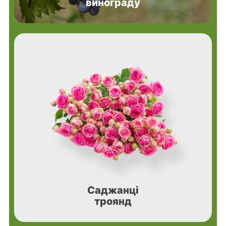
винограду
Саджанці
троянд