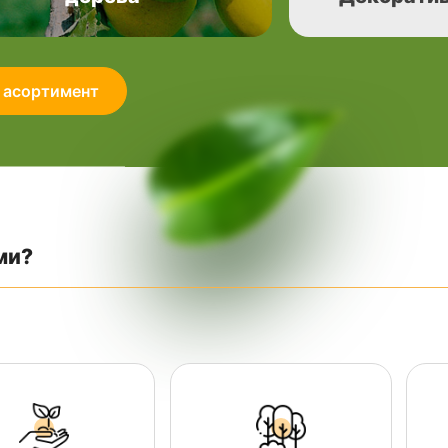
 асортимент
ми?