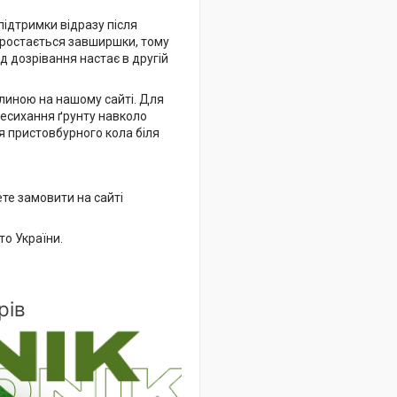
підтримки відразу після
озростається завширшки, тому
д дозрівання настає в другій
слиною на нашому сайті. Для
ересихання ґрунту навколо
я пристовбурного кола біля
ете замовити на сайті
то України.
рів