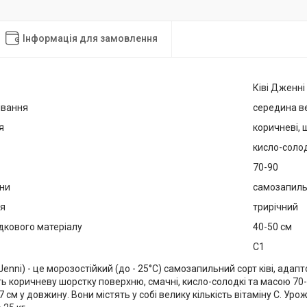
Інформація для замовлення
Ківі Дженні
івання
середина в
я
коричневі, 
кисло-солод
70-90
ини
самозапил
ця
трирічний
дкового матеріалу
40-50 см
С1
(Jenni) - це морозостійкий (до - 25°C) самозапильний сорт ківі, ада
 коричневу шорстку поверхню, смачні, кисло-солодкі та масою 70-9
 см у довжину. Вони містять у собі велику кількість вітаміну С. Уро