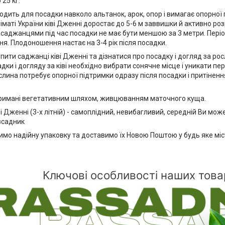
25 кг.
одить для посадки навколо альтанок, арок, опор і вимагає опорної 
ліматі України ківі Дженні доростає до 5-6 м заввишки й активно р
 саджанцями під час посадки не має бути меншою за 3 метри. Періо
ня. Плодоношення настає на 3-4 рік після посадки.
пити саджанці ківі Дженні та дізнатися про посадку і догляд за ро
адки і догляду за ківі необхідно вибрати сонячне місце і уникати п
слина потребує опорної підтримки одразу після посадки і притіненн
.
римані вегетативним шляхом, живцюванням маточного куща.
і Дженні (3-х літній) - самоплідний, невибагливий, середній Ви мож
зсадник
мо надійну упаковку та доставимо їх Новою Поштою у будь яке міс
Ключові особливості наших това