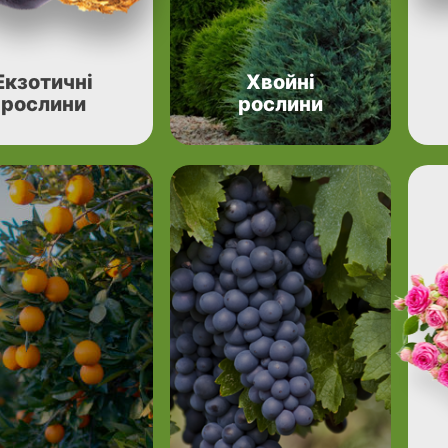
Екзотичні
Хвойні
рослини
рослини