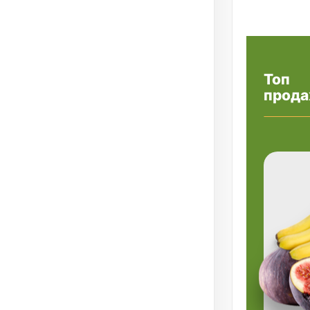
Топ
прода