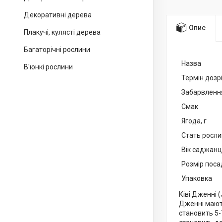
Декоративні дерева
Опис
Плакучі, кулясті дерева
Багаторічні рослини
Назва
В'юнкі рослини
Термін дозр
Забарвленн
Смак
Ягода, г
Стать росл
Вік саджан
Розмір поса
Упаковка
Ківі Дженні 
Дженні мають
становить 5-7