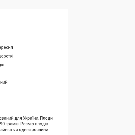
ересня
шорсткі
кі
ьний
птований для України. Плоди
0 грамів. Розмір плодів
жайність з однієї рослини