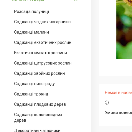
Розсада полуниці
Саджанці ягідних чагарників
Саджанці малини
Саджанці екзотичних рослин
Екзотичні кімнатні рослини
Саджанці цитрусових рослин
Саджанці хвойних рослин
Саджанці винограду
Немає в наяв
Саджанці троянд
Саджанці плодових дерев
Саджанці колоновидних
дерев
Декоративні чагарники