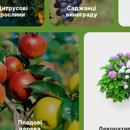
Цитрусові
Саджанці
рослини
винограду
Плодові
дерева
Декоратив