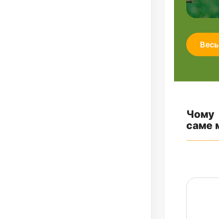
Весь
Чому
саме 