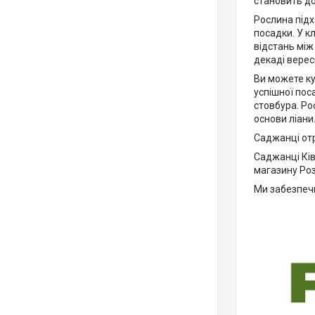
становить до 
Рослина підх
посадки. У к
відстань між
декаді верес
Ви можете ку
успішної пос
стовбура. Ро
основи ліани
Саджанці от
Саджанці Ків
магазину Ро
Ми забезпечи