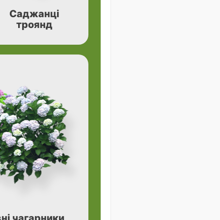
Саджанці
троянд
ні чагарники