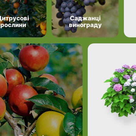
Цитрусові
Саджанці
рослини
винограду