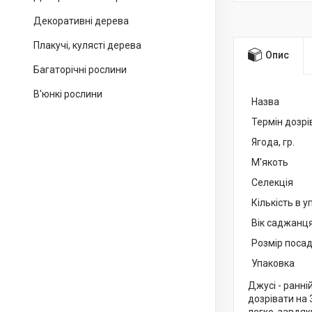
Декоративні дерева
Плакучі, кулясті дерева
Опис
Багаторічні рослини
В'юнкі рослини
Назва
Термін дозрі
Ягода, гр.
М'якоть
Селекція
Кількість в у
Вік саджанц
Розмір посад
Упаковка
Джусі - ранні
дозрівати на 