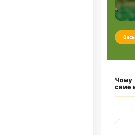
Весь
Чому
саме 