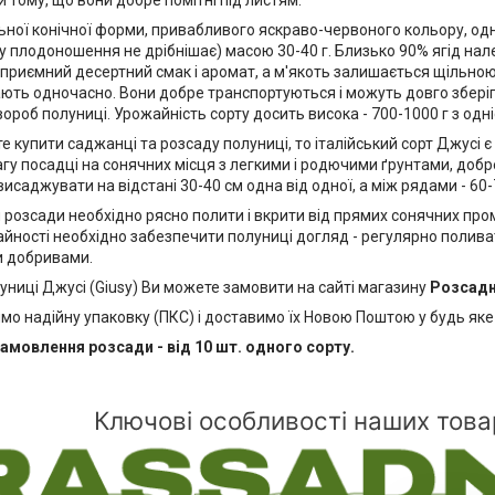
и тому, що вони добре помітні під листям.
ьної конічної форми, привабливого яскраво-червоного кольору, од
у плодоношення не дрібнішає) масою 30-40 г. Близько 90% ягід нале
приємний десертний смак і аромат, а м'якоть залишається щільною 
ють одночасно. Вони добре транспортуються і можуть довго зберіг
хвороб полуниці. Урожайність сорту досить висока - 700-1000 г з одні
е купити саджанці та розсаду полуниці, то італійський сорт Джусі 
агу посадці на сонячних місця з легкими і родючими ґрунтами, доб
висаджувати на відстані 30-40 см одна від одної, а між рядами - 60-
 розсади необхідно рясно полити і вкрити від прямих сонячних пр
айності необхідно забезпечити полуниці догляд - регулярно полива
 добривами.
ниці Джусі (Giusy) Ви можете замовити на сайті магазину
Розсадн
о надійну упаковку (ПКС) і доставимо їх Новою Поштою у будь яке 
амовлення розсади - від 10 шт. одного сорту.
Ключові особливості наших това