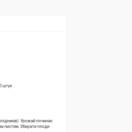
0 штук
зплідників). Урожай починає
чим листям. Збирати плоди