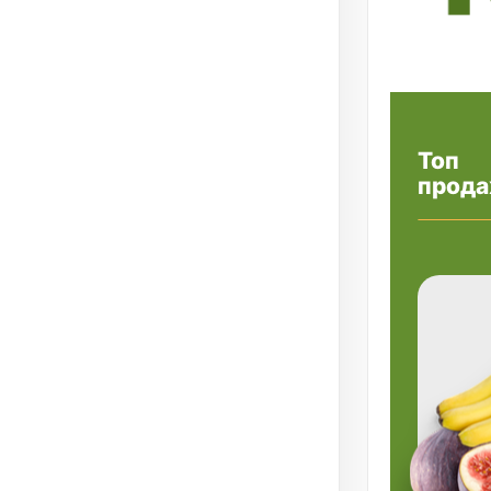
Топ
прода