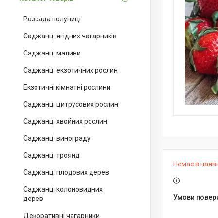
Розсада полуниці
Саджанці ягідних чагарників
Саджанці малини
Саджанці екзотичних рослин
Екзотичні кімнатні рослини
Саджанці цитрусових рослин
Саджанці хвойних рослин
Саджанці винограду
Саджанці троянд
Немає в наяв
Саджанці плодових дерев
Саджанці колоновидних
дерев
Декоративні чагарники