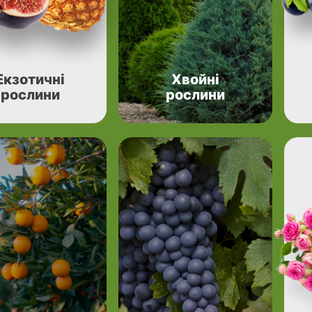
Екзотичні
Хвойні
рослини
рослини