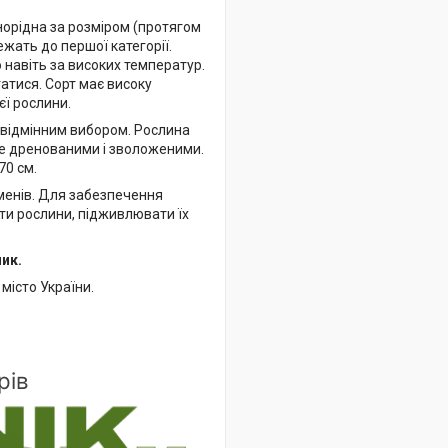
норідна за розміром (протягом
жать до першої категорії.
навіть за високих температур.
атися. Сорт має високу
єї рослини.
є відмінним вибором. Рослина
ре дренованими і зволоженими.
70 см.
оменів. Для забезпечення
ти рослини, підживлювати їх
ик.
місто України.
рів