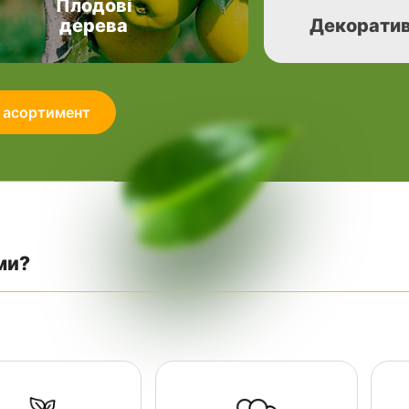
Плодові
дерева
Декоратив
 асортимент
ми?