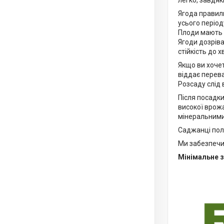
легко, завдяк
Ягода правил
усього період
Плоди мають 
Ягоди дозріва
стійкість до 
Якщо ви хочет
віддає перев
Розсаду слід 
Після посадки
високої врож
мінеральними
Саджанці полу
Ми забезпечим
Мінімальне з