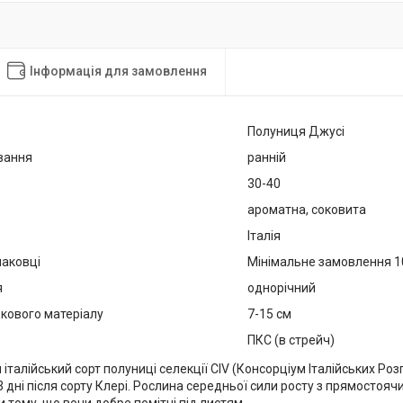
Інформація для замовлення
Полуниця Джусі
вання
ранній
30-40
ароматна, соковита
Італія
паковці
Мінімальне замовлення 1
я
однорічний
кового матеріалу
7-15 см
ПКС (в стрейч)
й італійський сорт полуниці селекції CIV (Консорціум Італійських Ро
3 дні після сорту Клері. Рослина середньої сили росту з прямостоя