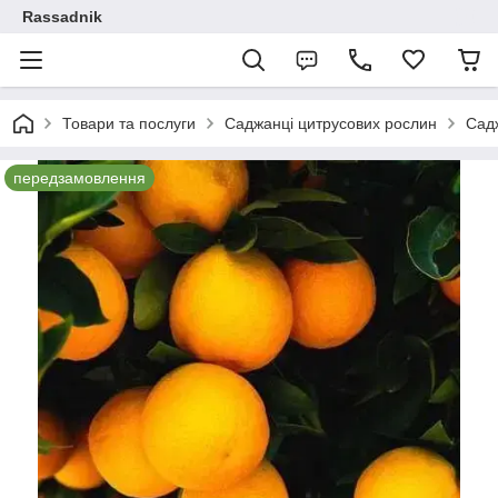
Rassadnik
Товари та послуги
Саджанці цитрусових рослин
Садж
передзамовлення