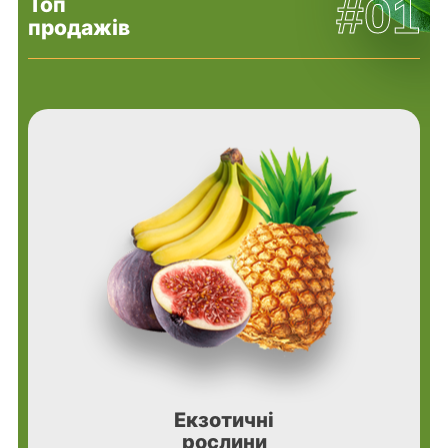
#01
Топ
продажів
Екзотичні
рослини