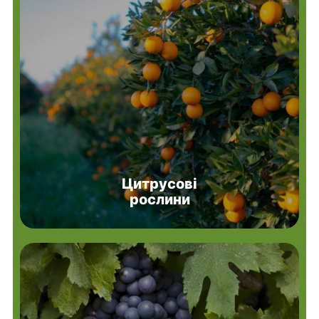
Цитрусові
рослини