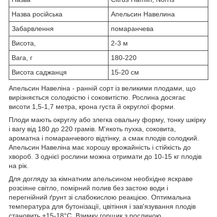
Назва російська
Апельсин Навелина
Забарвлення
помаранчева
Висота,
2-3 м
Вага, г
180-220
Висота саджанця
15-20 см
Апельсин Навеліна - ранній сорт із великими плодами, що
вирізняється солодкістю і соковитістю. Рослина досягає
висоти 1,5-1,7 метра, крона густа й округлої форми.
Плоди мають округлу або злегка овальну форму, тонку шкірку
і вагу від 180 до 220 грамів. М'якоть пухка, соковита,
ароматна і помаранчевого відтінку, а смак плодів солодкий.
Апельсин Навеліна має хорошу врожайність і стійкість до
хвороб. З однієї рослини можна отримати до 10-15 кг плодів
на рік.
Для догляду за кімнатним апельсином необхідне яскраве
розсіяне світло, помірний полив без застою води і
перегнійний ґрунт зі слабокислою реакцією. Оптимальна
температура для бутонізації, цвітіння і зав'язування плодів
становить +15-18°C. Взимку горщик з рослиною