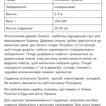
Забарвлення
помаранчева
Висота,
2-3 м
Вага, г
100-200
Висота саджанця
15-20 см
Апельсинове дерево Тровіта - найбільш підходящий сорт для
вирощування будинку. Деревце сильне, добре адаптується до
кімнатних умов, дає багато плодів. Потрібно 12-14 місяців,
щоб плоди дозріли і набули характерного помаранчевого
забарвлення. Плоди дозрівають навесні і тримаються на
дереві кілька тижнів, тому рослину можна винести влітку на
відкрите повітря, щоб апельсини набрали цукор. Плоди
середнього розміру (7 см в діаметрі), солодкі, соковиті з
чудовим апельсиновим смаком і ароматом.
Саджанці апельсина Тровіта - ранній, самоплідний, солодкий
Ви можете замовити на сайті магазину Розсадник.
Ми забезпечимо надійну упаковку і доставимо їх Новою
Поштою в будь-яке місто України.
Для хорошої приживлюваності саджанця, коренева система
повинна зберігатися у вологому середовищі. Для цього кожен