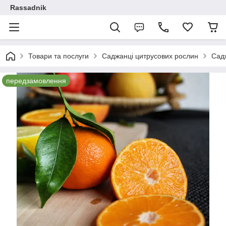
Rassadnik
Товари та послуги
Саджанці цитрусових рослин
Садж
передзамовлення