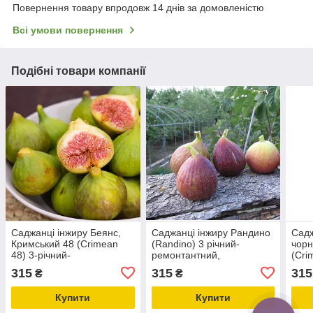
Повернення товару впродовж 14 днів за домовленістю
Всі умови повернення
Подібні товари компанії
Саджанці інжиру Беянс,
Саджанці інжиру Рандино
Садж
Кримський 48 (Crimean
(Randino) 3 річний-
чорн
48) 3-річний-
ремонтантний,
(Cri
ремонтантний,
самоплідний,
річн
315
315
315
₴
₴
самоплодовий, урожайний
великоплідний
ремо
вели
Купити
Купити