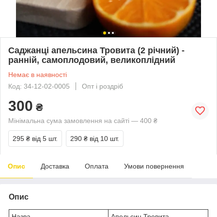
Саджанці апельсина Тровита (2 річний) -
ранній, самоплодовий, великоплідний
Немає в наявності
Код: 34-12-02-0005
Опт і роздріб
300
₴
Мінімальна сума замовлення на сайті — 400 ₴
295 ₴
від 5 шт.
290 ₴
від 10 шт.
Опис
Доставка
Оплата
Умови повернення
Опис
Назва
Апельсин Тровита