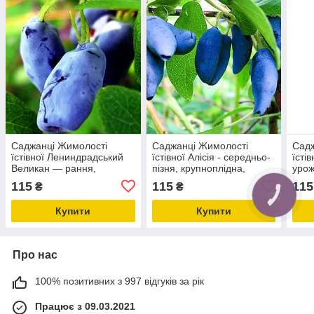
Саджанці Жимолості
Саджанці Жимолості
Садж
їстівної Лениндрадський
їстівної Алісія - середньо-
їсті
Великан — рання,
пізня, крупноплідна,
урож
великоплідна, врожайна
десертна
115
115
115
₴
₴
Купити
Купити
Про нас
100% позитивних з 997 відгуків за рік
Працює з 09.03.2021