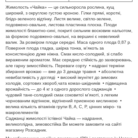
Жимолость «Чайка» — це сильноросла рослина, кущ
широкий, з округлою густою кроною. Гілки прямі, короткі,
блідо-зеленого відтінку. Листя велике, світло-зелене,
подовжено-овальне, листова пластинка плоска. Плоди
жимолості блакитно-сині, покриті сильним восковим нальотом,
за формою подовжено-овальні, на вершині є невеликий
валик. За розміром плоди середні. Маса одного плода 0,87 р.
Поверхня плода гладка, шкірка тонка, м'якоть за
консистенцією дуже ніжна. Смак кисло-солодкий, зі слабо
вираженим ароматом. Має середню стійкість до захворювань,
але гарну зимостійкість. Переваги сорту • надрані терміни
збирання врожаю — вже до 3 декаде травня • абсолютна
невибагливість у догляді • високий імунітет до зимових
холодів, сортових хвороб,чата комах-шкідників • підвищена
врожайність — до 4 кг з одного дорослого саджанців •
чудовий тане-солодкий смак соковитої м'якоті, з легким
чорнованим відтінком, відтінений приємною кислинкою •
велика кількість вітамінів групи B, A, C, P, цінних мікро- та
макроелементів
Саджанці жимолості їстівної Чайка — надрання,
великоплідна, зимовостійка Ви можете замовити на сайті
магазину Розсадник.