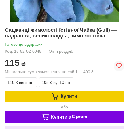
Саджанці жимолості їстівної Чайка (Gull) —
надрання, великоплідна, зимовостійка
Готово до відправки
Код: 15-52-02-0045
Опт і роздріб
115
₴
Мінімальна сума замовлення на сайті — 400 ₴
110 ₴
від 5 шт.
105 ₴
від 10 шт.
Купити
або
Купити з