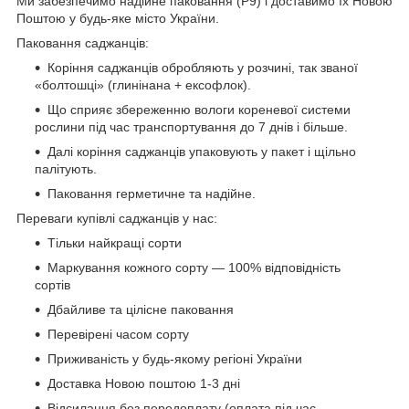
Ми забезпечимо надійне паковання (Р9) і доставимо їх Новою
Поштою у будь-яке місто України.
Паковання саджанців:
Коріння саджанців обробляють у розчині, так званої
«болтошці» (глинінана + ексофлок).
Що сприяє збереженню вологи кореневої системи
рослини під час транспортування до 7 днів і більше.
Далі коріння саджанців упаковують у пакет і щільно
палітують.
Паковання герметичне та надійне.
Переваги купівлі саджанців у нас:
Тільки найкращі сорти
Маркування кожного сорту — 100% відповідність
сортів
Дбайливе та цілісне паковання
Перевірені часом сорту
Приживаність у будь-якому регіоні України
Доставка Новою поштою 1-3 дні
Відсилання без передоплату (оплата під час