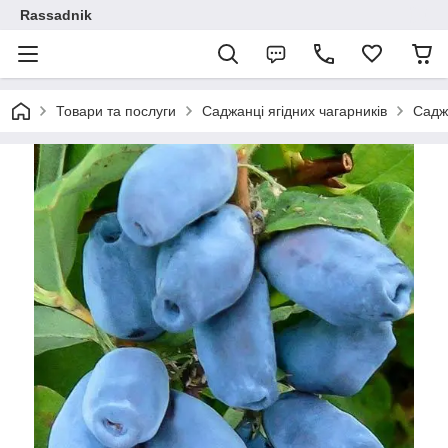
Rassadnik
Товари та послуги
Саджанці ягідних чагарників
Саджа