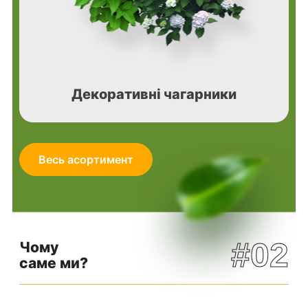
Декоративні чагарники
Весь асортимент
#02
Чому
саме ми?