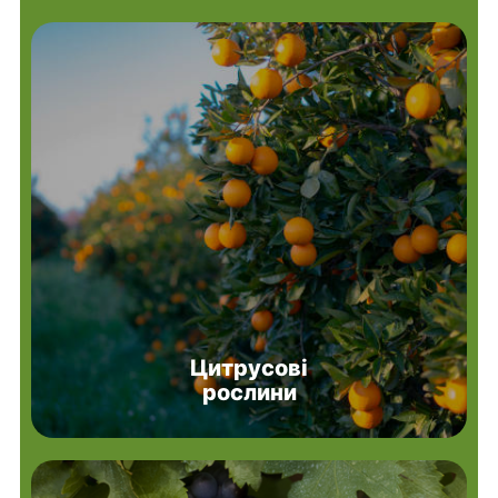
Цитрусові
рослини