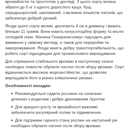
врожайністю та простотою у догляді. З цього сорту можна
зібрати до 5 кг з одного дорослого куща. Кущ
середньорослий, шипований, з великою кількістю пагонів, що
забезпечує добрий урожай.
Ягоди цього сорту великі, досягають 4 см в довжину і важать
близько 11 грамів. Вони мають конусоподібну форму та кисло-
солодкий смак. Малина Генералиссимус підходить для
вживання у свіжому вигляді, а також для переробки та
заморожування. Ягоди мають добру транспортабельність, що
робить сорт підходящим для промислового вирощування.
Для отримання стабільного врожаю в наступному сезоні
необхідно повністю обрізати пагони після збору врожаю. Сорт
відзначається високою морозостійкістю, що дозволяє
вирощувати його в різних кліматичних умовах.
Особливості посадки:
Рекомендується садити рослини на сонячних
ділянках з родючим і добре дренованим ґрунтом.
Для кращого росту та врожайності важливо
забезпечити регулярний полив та підживлення.
Для підтримки гарного стану рослин на наступний рік
необхідно обрізати пагони після збору врожаю.