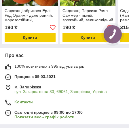
Саджанці абрикоса Ерлі
Саджанці Персика Роял
Садж
Ред Оранж - дуже ранній,
Саммер - пізній,
(Ran
морозостійкий,
врожайний, великоплідний
ремо
врожайний.
само
190
190
315
₴
₴
вели
Купити
Купити
Про нас
100% позитивних з 995 відгуків за рік
Працює з 09.03.2021
м. Запоріжжя
вул. Закарпатська 33, 69061, Запоріжжя, Україна
Контакти
Сьогодні працює з 09:00 до 17:00
Показати весь графік роботи