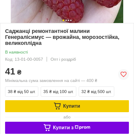
Саджанці ремонтантної малини
Генералісимус — врожайна, морозостійка,
великоплідна
В наявності
Код: 13-01-00-0057
Опт і роздріб
41
₴
Мінімальна сума замовлення на сайті — 400 ₴
38 ₴
від 50 шт.
35 ₴
від 100 шт.
32 ₴
від 500 шт.
Купити
або
Купити з