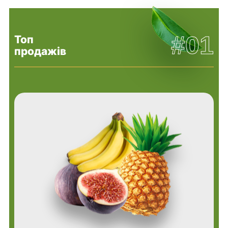
#01
Топ
продажів