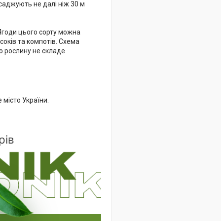
саджують не далі ніж 30 м
 Ягоди цього сорту можна
соків та компотів. Схема
цю рослину не складе
 місто України.
рів