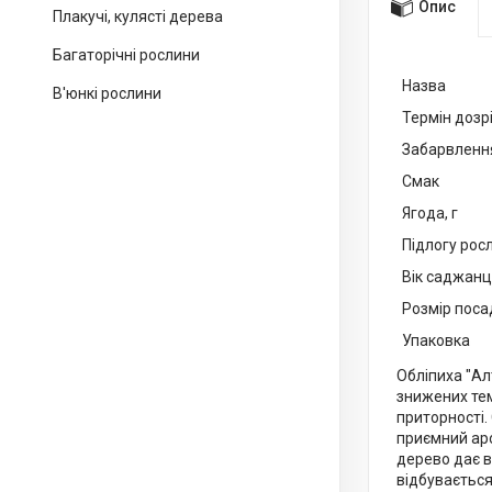
Опис
Плакучі, кулясті дерева
Багаторічні рослини
Назва
В'юнкі рослини
Термін дозр
Забарвленн
Смак
Ягода, г
Підлогу рос
Вік саджан
Розмір поса
Упаковка
Обліпиха "Ал
знижених тем
приторності. 
приємний аро
дерево дає в
відбувається