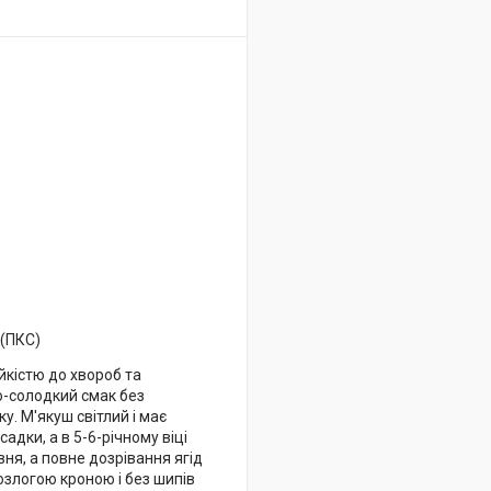
 (ПКС)
йкістю до хвороб та
о-солодкий смак без
ку. М'якуш світлий і має
адки, а в 5-6-річному віці
ня, а повне дозрівання ягід
озлогою кроною і без шипів