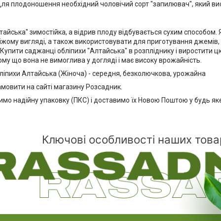
Для плодоношення необхідний чоловічий сорт "запилювач", який ви
тайська" зимостійка, а відрив плоду відбувається сухим способом.
іжому вигляді, а також використовувати для приготування джемів, 
 Купити саджанці обліпихи "Алтайська" в розпліднику і виростити 
ому що вона не вимоглива у догляді і має високу врожайність.
ліпихи Алтайська (Жіноча) - середня, безколючкова, урожайна
мовити на сайті магазину Розсадник.
мо надійну упаковку (ПКС) і доставимо їх Новою Поштою у будь яке
Ключові особливості наших това