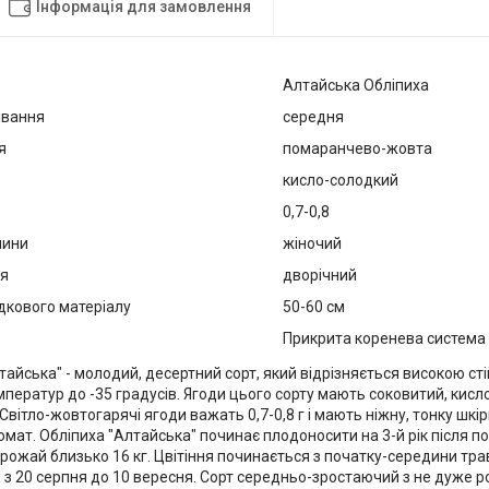
Інформація для замовлення
Алтайська Обліпиха
івання
середня
я
помаранчево-жовта
кисло-солодкий
0,7-0,8
лини
жіночий
ця
дворічний
дкового матеріалу
50-60 см
Прикрита коренева система
тайська" - молодий, десертний сорт, який відрізняється високою сті
ператур до -35 градусів. Ягоди цього сорту мають соковитий, кисл
Світло-жовтогарячі ягоди важать 0,7-0,8 г і мають ніжну, тонку шкір
мат. Обліпиха "Алтайська" починає плодоносити на 3-й рік після пос
рожай близько 16 кг. Цвітіння починається з початку-середини трав
 з 20 серпня до 10 вересня. Сорт середньо-зростаючий з не дуже р