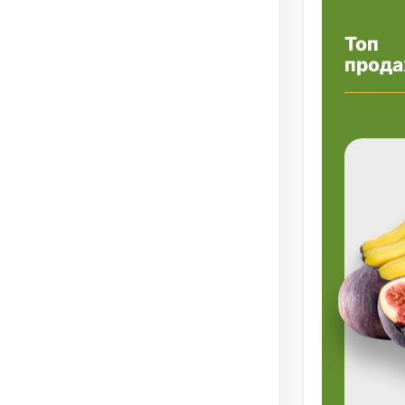
Топ
прода