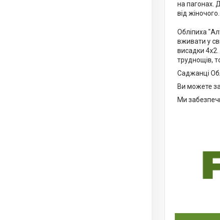
на пагонах. 
від жіночого.
Обліпиха "Ал
вживати у св
висадки 4х2.
труднощів, т
Саджанці Об
Ви можете за
Ми забезпечи