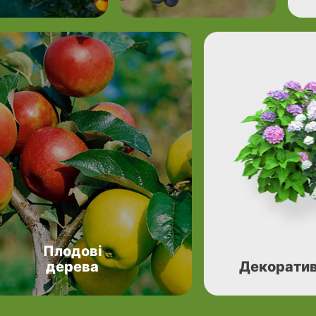
Плодові
дерева
Декоратив