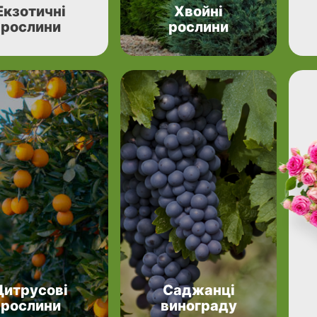
Екзотичні
Хвойні
рослини
рослини
Цитрусові
Саджанці
рослини
винограду