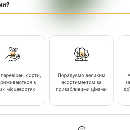
ми?
 перевірені сорти,
Порадуємо великим
 приживаються в
асортиментом за
з
них місцевостях
привабливими цінами
до