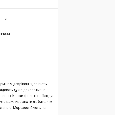
ерри
нчева
ерміном дозрівання, зрілість
иглядають дуже декоративно,
ально. Квітки фіолетові. Плоди
Дуже важливо знати любителям
стиною. Морозостійкість на