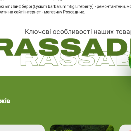
і Біг Лайфберрі (Lycium barbarum "Big Lifeberry) - ремонтантний, м
ти на сайті інтернет - магазину Розсадник.
Ключові особливості наших това
жів