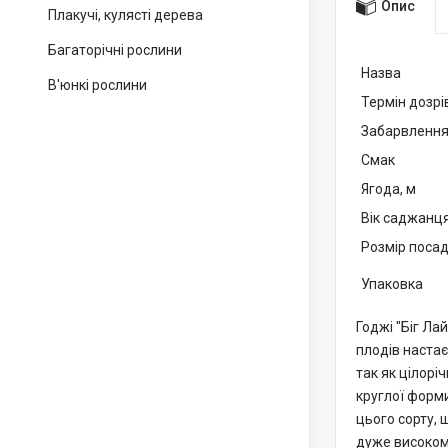
Опис
Плакучі, кулясті дерева
Багаторічні рослини
Назва
В'юнкі рослини
Термін дозрі
Забарвленн
Смак
Ягода, м
Вік саджанц
Розмір посад
Упаковка
Годжі "Біг Ла
плодів настає
так як цілорі
круглої форм
цього сорту, 
дуже високому