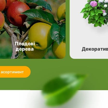
Плодові
дерева
Декоратив
 асортимент