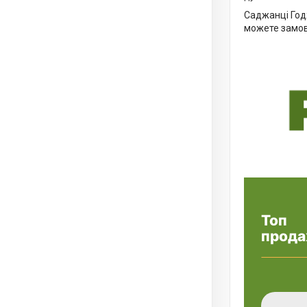
Саджанці Годж
можете замови
Топ
прода