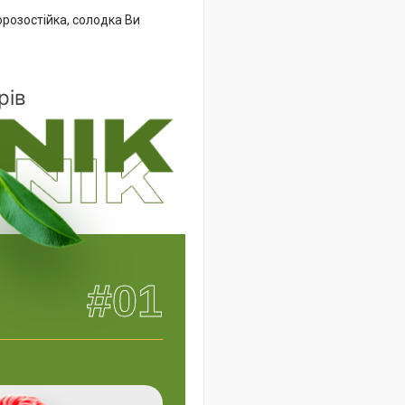
орозостійка, солодка Ви
рів
#01