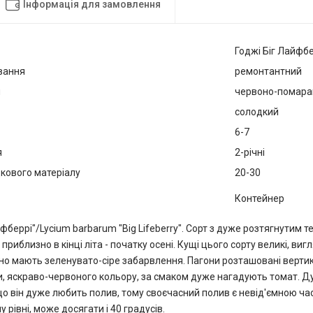
Інформація для замовлення
Годжі Біг Лайфб
вання
ремонтантний
я
червоно-помара
солодкий
6-7
я
2-річні
кового матеріалу
20-30
Контейнер
йфберрі"/Lycium barbarum "Big Lifeberry". Сорт з дуже розтягнутим т
 приблизно в кінці літа - початку осені. Кущі цього сорту великі, в
чно мають зеленувато-сіре забарвлення. Пагони розташовані вертик
и, яскраво-червоного кольору, за смаком дуже нагадують томат. 
що він дуже любить полив, тому своєчасний полив є невід'ємною ча
 рівні, може досягати і 40 градусів.