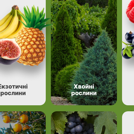
Екзотичні
Хвойні
рослини
рослини