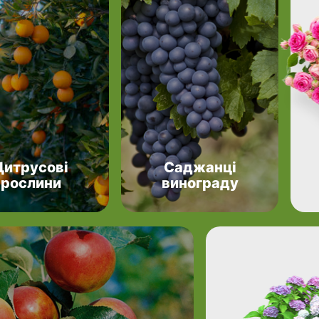
Цитрусові
Саджанці
рослини
винограду