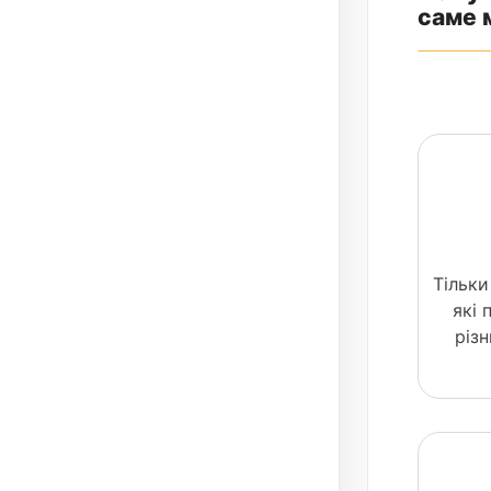
саме 
Тільки
які
різ