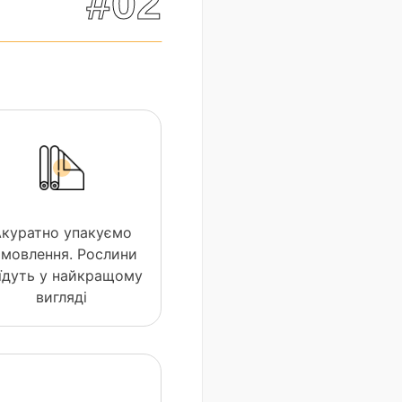
#02
Акуратно упакуємо
амовлення. Рослини
їдуть у найкращому
вигляді