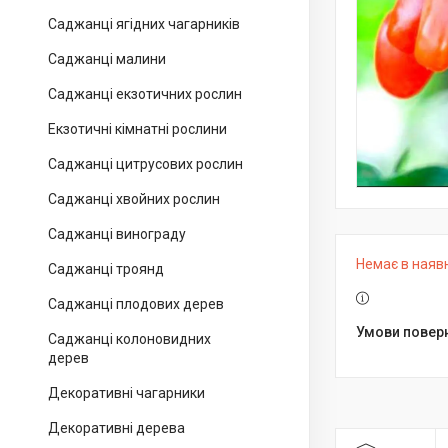
Саджанці ягідних чагарників
Саджанці малини
Саджанці екзотичних рослин
Екзотичні кімнатні рослини
Саджанці цитрусових рослин
Саджанці хвойних рослин
Саджанці винограду
Немає в наяв
Саджанці троянд
Саджанці плодових дерев
Саджанці колоновидних
дерев
Декоративні чагарники
Декоративні дерева