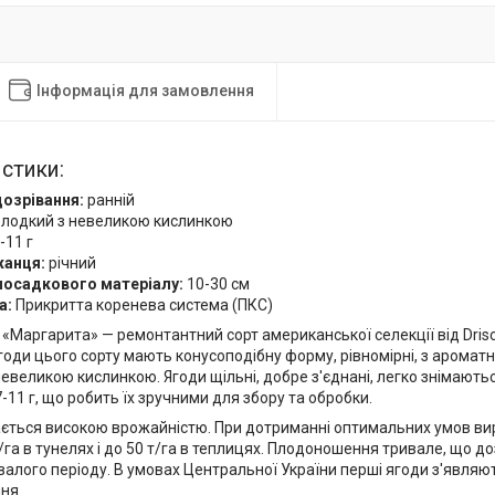
Інформація для замовлення
стики:
дозрівання:
ранній
лодкий з невеликою кислинкою
-11 г
жанця:
річний
посадкового матеріалу:
10-30 см
а:
Прикритта коренева система (ПКС)
«Маргарита» — ремонтантний сорт американської селекції від Drisco
годи цього сорту мають конусоподібну форму, рівномірні, з аромат
невеликою кислинкою. Ягоди щільні, добре з'єднані, легко знімають
7-11 г, що робить їх зручними для збору та обробки.
ається високою врожайністю. При дотриманні оптимальних умов в
/га в тунелях і до 50 т/га в теплицях. Плодоношення тривале, що 
алого періоду. В умовах Центральної України перші ягоди з'являю
ня.