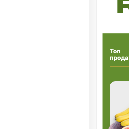
Топ
прода