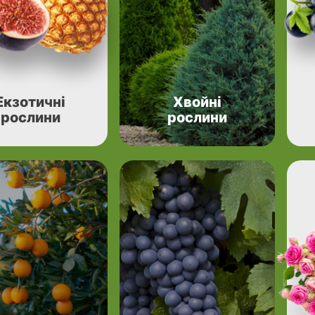
Екзотичні
Хвойні
рослини
рослини