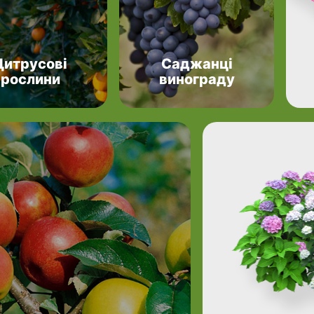
Цитрусові
Саджанці
рослини
винограду