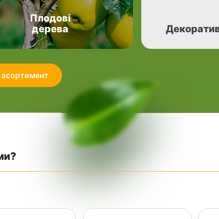
Плодові
дерева
Декоратив
 асортимент
ми?