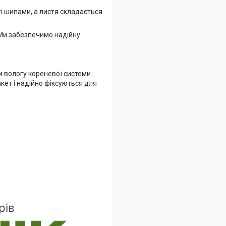
ті шипами, а листя складається
Ми забезпечимо надійну
и вологу кореневої системи
кет і надійно фіксуються для
рів