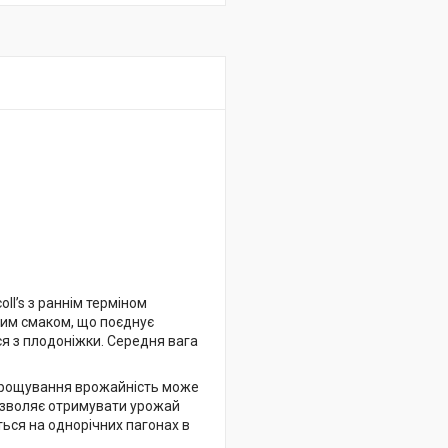
ll’s з раннім терміном
ним смаком, що поєднує
ся з плодоніжки. Середня вага
ирощування врожайність може
дозволяє отримувати урожай
ться на однорічних пагонах в