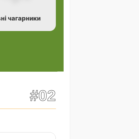
ні чагарники
#02