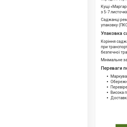
Кущі «Маргари
з 5-7 листочк
Саджанці рем
упаковку (ПКС
Упаковка с
Коріння садж
при транспорт
безпечної тр
Мінімальне з
Переваги п
Маркуван
Обережна
Перевіре
Висока п
Доставк