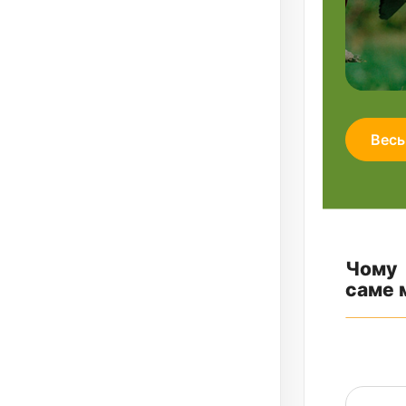
Весь
Чому
саме 