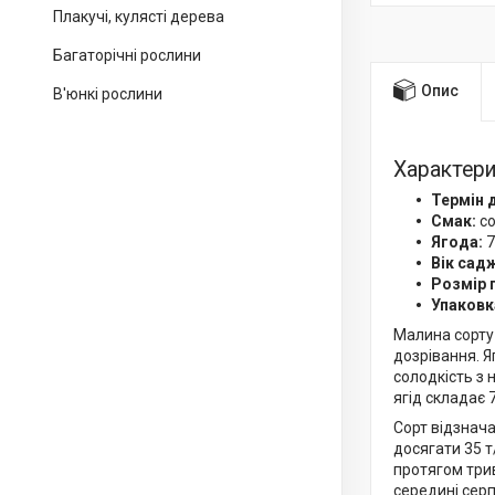
Плакучі, кулясті дерева
Багаторічні рослини
Опис
В'юнкі рослини
Характери
Термін 
Смак:
со
Ягода:
7
Вік сад
Розмір 
Упаковк
Малина сорту 
дозрівання. Я
солодкість з 
ягід складає 
Сорт відзнач
досягати 35 т
протягом трив
середині серп