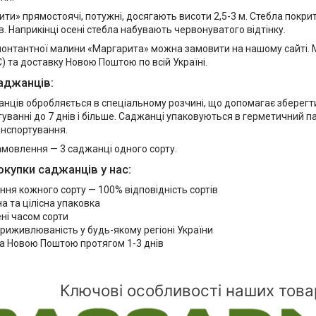
ти» прямостоячі, потужні, досягають висоти 2,5-3 м. Стебла покри
ів. Наприкінці осені стебла набувають червонуватого відтінку.
онтантної малини «Маргарита» можна замовити на нашому сайті. 
) та доставку Новою Поштою по всій Україні.
аджанців:
анців обробляється в спеціальному розчині, що допомагає зберегт
уванні до 7 днів і більше. Саджанці упаковуються в герметичний па
анспортування.
амовлення — 3 саджанці одного сорту.
окупки саджанців у нас:
ня кожного сорту — 100% відповідність сортів
 та цілісна упаковка
ні часом сорти
риживлюваність у будь-якому регіоні України
а Новою Поштою протягом 1-3 днів
Ключові особливості наших това