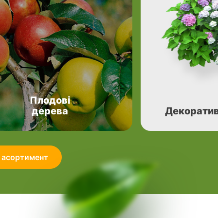
Плодові
дерева
Декоратив
 асортимент