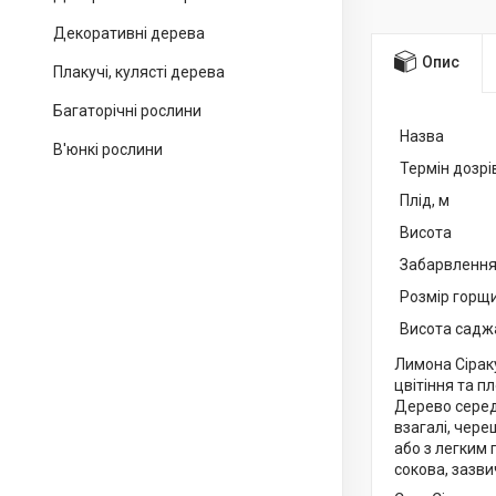
Декоративні дерева
Опис
Плакучі, кулясті дерева
Багаторічні рослини
Назва
В'юнкі рослини
Термін дозрі
Плід, м
Висота
Забарвленн
Розмір горщ
Висота садж
Лимона Сірак
цвітіння та 
Дерево серед
взагалі, чере
або з легким
сокова, зазви