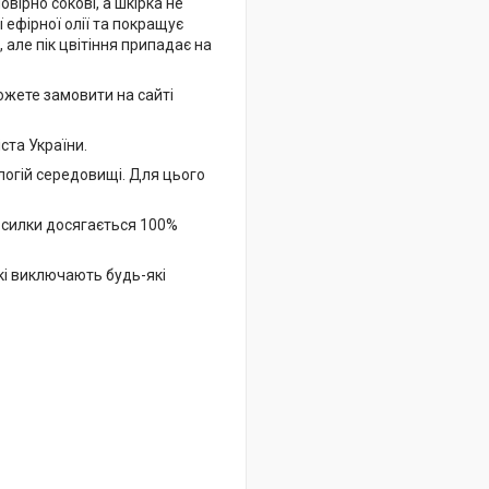
овірно сокові, а шкірка не
 ефірної олії та покращує
 але пік цвітіння припадає на
ожете замовити на сайті
ста України.
логій середовищі. Для цього
посилки досягається 100%
кі виключають будь-які