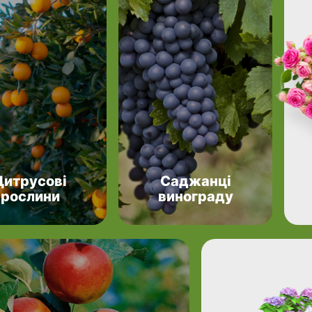
Цитрусові
Саджанці
рослини
винограду