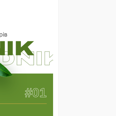
рів
#01