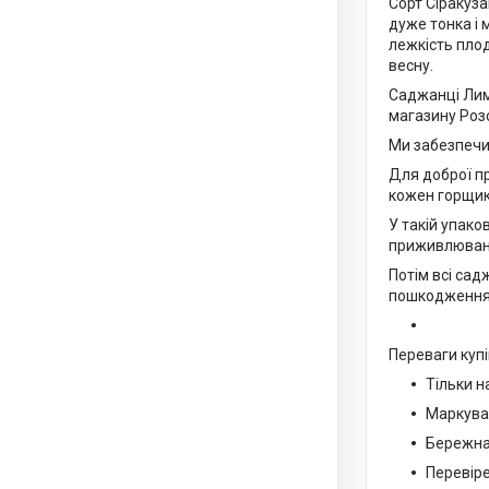
Сорт Сіракуза
дуже тонка і 
лежкість плод
весну.
Саджанці Лим
магазину Роз
Ми забезпечим
Для доброї п
кожен горщик
У такій упако
приживлюван
Потім всі сад
пошкодження 
Переваги купі
Тільки н
Маркуван
Бережна 
Перевіре