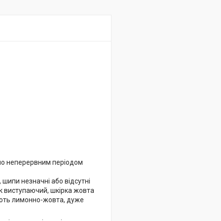
но неперервним періодом
шипи незначні або відсутні
чик виступаючий, шкірка жовта
коть лимонно-жовта, дуже