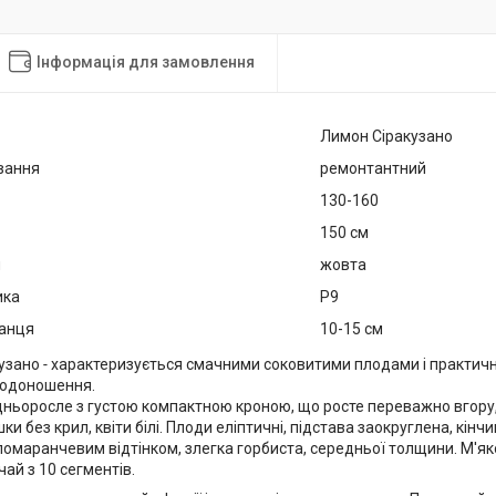
Інформація для замовлення
Лимон Сіракузано
вання
ремонтантний
130-160
150 см
я
жовта
ика
Р9
анця
10-15 см
узано
-
характеризується смачними соковитими плодами і практич
плодоношення.
ньоросле з густою компактною кроною, що росте переважно вгору, 
шки без крил, квіти білі. Плоди еліптичні, підстава заокруглена, кін
 помаранчевим відтінком, злегка горбиста, середньої толщини. М'я
чай з 10 сегментів.