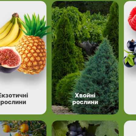
Екзотичні
Хвойні
рослини
рослини