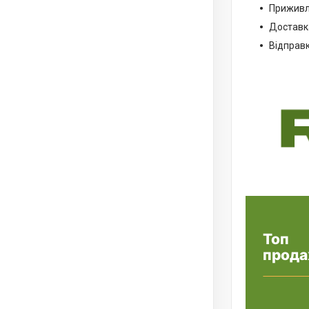
Приживлю
Доставк
Відправ
Топ
прода