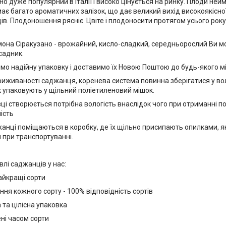
но дуже популярний в Італії і високо цінується на ринку. Плоди нейм
має багато ароматичних залізок, що дає великий вихід високоякісної
ів. Плодоношення рясніє. Цвіте і плодоносити протягом усього року,
она Сіракузано - врожайний, кисло-сладкий, середньорослий Ви м
садник.
о надійну упаковку і доставимо їх Новою Поштою до будь-якого мі
риживаності саджанця, коренева система повинна зберігатися у во
 упаковують у щільний поліетиленовий мішок.
вці створюється потрібна вологість внаслідок чого при отриманні 
ість
жанці поміщаються в коробку, де їх щільно присипають опилками, я
при транспортуванні.
влі саджанців у нас:
айкращі сорти
ня кожного сорту - 100% відповідність сортів
та цілісна упаковка
ні часом сорти