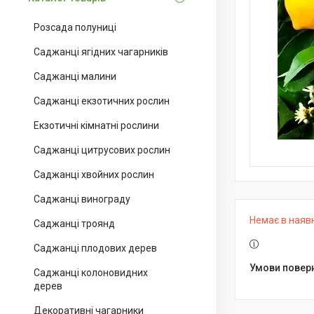
Розсада полуниці
Саджанці ягідних чагарників
Саджанці малини
Саджанці екзотичних рослин
Екзотичні кімнатні рослини
Саджанці цитрусових рослин
Саджанці хвойних рослин
Саджанці винограду
Немає в наяв
Саджанці троянд
Саджанці плодових дерев
Саджанці колоновидних
дерев
Декоративні чагарники