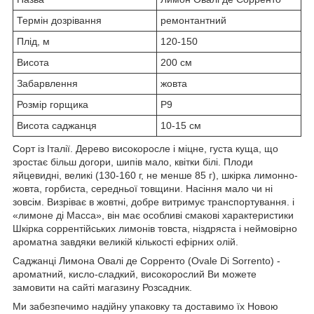
Термін дозрівання
ремонтантний
Плід, м
120-150
Висота
200 см
Забарвлення
жовта
Розмір горщика
Р9
Висота саджанця
10-15 см
Сорт із Італії. Дерево високоросле і міцне, густа куща, що
зростає більш догори, шипів мало, квітки білі. Плоди
яйцевидні, великі (130-160 г, не менше 85 г), шкірка лимонно-
жовта, горбиста, середньої товщини. Насіння мало чи ні
зовсім. Визріває в жовтні, добре витримує транспортування. і
«лимоне ді Масса», він має особливі смакові характеристики
Шкірка соррентійських лимонів товста, ніздряста і неймовірно
ароматна завдяки великій кількості ефірних олій.
Саджанці Лимона Овалі де Сорренто (Ovale Di Sorrento) -
ароматний, кисло-сладкий, високорослий Ви можете
замовити на сайті магазину Розсадник.
Ми забезпечимо надійну упаковку та доставимо їх Новою