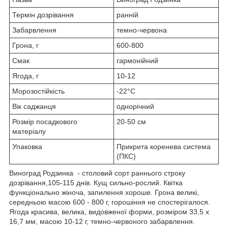
Термін дозрівання
ранній
Забарвлення
темно-червона
Грона, г
600-800
Смак
гармонійний
Ягода, г
10-12
Морозостійкість
-22°С
Вік саджанця
однорічний
Розмір посадкового
20-50 см
матеріалу
Упаковка
Прикрита коренева система
(ПКС)
Виноград Родзинка - столовий сорт раннього строку
дозрівання,105-115 днів. Кущ сильно-рослий. Квітка
функціонально жіноча, запилення хороше. Грона великі,
середньою масою 600 - 800 г, горошіння не спостерігалося.
Ягода красива, велика, видовженої форми, розміром 33,5 x
16,7 мм, масою 10-12 г, темно-червоного забарвлення.