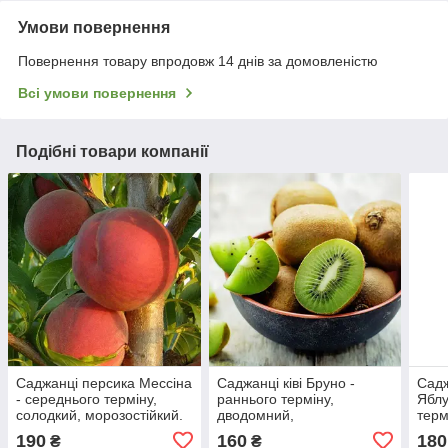
Умови повернення
Повернення товару впродовж 14 днів за домовленістю
Всі умови повернення
Подібні товари компанії
Саджанці персика Мессіна
Саджанці ківі Бруно -
Садж
- середнього терміну,
раннього терміну,
Яблу
солодкий, морозостійкий.
дводомний,
терм
великоплідний,
моро
190
160
180
₴
₴
морозостійкий(однорічний)