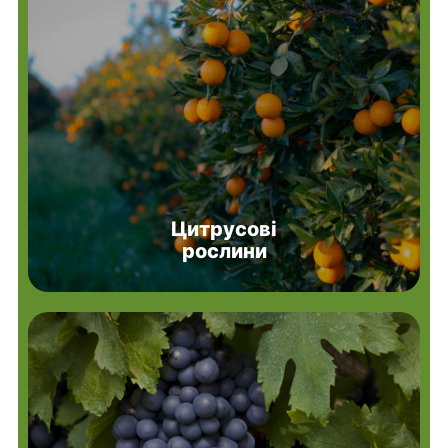
Цитрусові
рослини