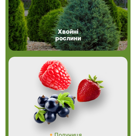
Хвойні
рослини
Полуниця