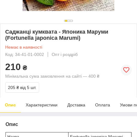
Саджанці кумквата - Японика Маруми
(Fortunella japonica Marumi)
Немає в наявності
Код: 34-41-01-0002
Опт і роздріб
210
₴
Мінімальна сума замовлення на сайті — 400 ₴
205 ₴
від 5 шт.
Опис
Характеристики
Доставка
Оплата
Умови п
Опис
Назва
Fortunella japonica Marumi