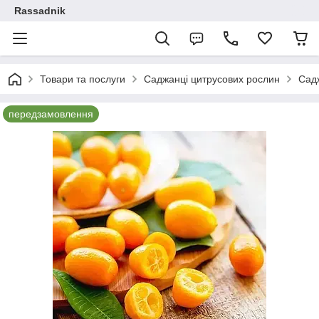
Rassadnik
Товари та послуги
Саджанці цитрусових рослин
Садж
передзамовлення