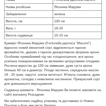
Назва російська
Японика Маруми
Забарвлення
зелена
Висота, см
100 см
Вага, г
18-20
Висота саджанця
10-15 см
Кумкват Японика Маруми (Fortunella japonica "Marumi")
відносно новий кімнатний сорт, відрізняється гарною
врожайністю, дерево з гарною декоративною формою крони.
Особливо привабливий під час плодоношення, вся крона
усипана помаранчевими не великими цитрусовими плодами.
Рослина виростає до 100 см заввишки, дуже густа крона
близько 60 см в діаметрі. Плоди численні, середньою масою
18 - 20 грам, округлі, злегка витягнуті. М'якоть соковита, дуже
ароматна, солодка з невеликою кислинкою. Прекрасний сорт
для домашнього вирощування.
Саджанці кумквата - Японика Маруми Ви можете замовити на
сайті магазину Розсадник.
Ми забезпечимо надійну упаковку та доставимо їх Новою
Поштою у будь яке місто України.