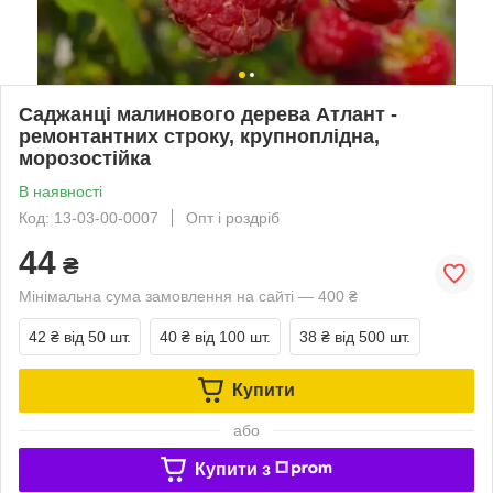
Саджанці малинового дерева Атлант -
ремонтантних строку, крупноплідна,
морозостійка
В наявності
Код: 13-03-00-0007
Опт і роздріб
44
₴
Мінімальна сума замовлення на сайті — 400 ₴
42 ₴
від 50 шт.
40 ₴
від 100 шт.
38 ₴
від 500 шт.
Купити
або
Купити з