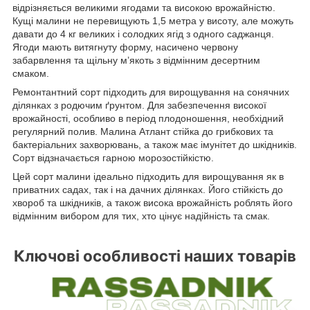
відрізняється великими ягодами та високою врожайністю.
Кущі малини не перевищують 1,5 метра у висоту, але можуть
давати до 4 кг великих і солодких ягід з одного саджанця.
Ягоди мають витягнуту форму, насичено червону
забарвлення та щільну м’якоть з відмінним десертним
смаком.
Ремонтантний сорт підходить для вирощування на сонячних
ділянках з родючим ґрунтом. Для забезпечення високої
врожайності, особливо в період плодоношення, необхідний
регулярний полив. Малина Атлант стійка до грибкових та
бактеріальних захворювань, а також має імунітет до шкідників.
Сорт відзначається гарною морозостійкістю.
Цей сорт малини ідеально підходить для вирощування як в
приватних садах, так і на дачних ділянках. Його стійкість до
хвороб та шкідників, а також висока врожайність роблять його
відмінним вибором для тих, хто цінує надійність та смак.
Ключові особливості наших товарів