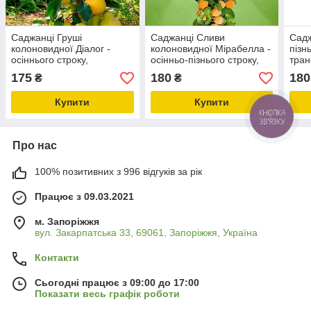
Саджанці Груші
Саджанці Сливи
Садж
колоновидної Діалог -
колоновидної Мірабелла -
пізн
осіннього строку,
осінньо-пізнього строку,
тран
урожайна, морозостійка,
крупноплідна,
моро
175
180
180
₴
₴
транспортабельна
транспортабельна
Купити
Купити
Про нас
100% позитивних з 996 відгуків за рік
Працює з 09.03.2021
м. Запоріжжя
вул. Закарпатська 33, 69061, Запоріжжя, Україна
Контакти
Сьогодні працює з 09:00 до 17:00
Показати весь графік роботи