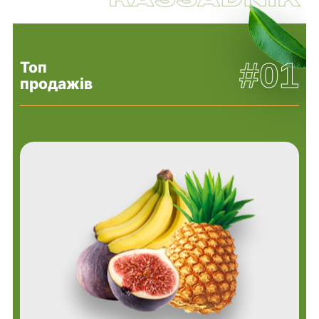
#01
Топ
продажів