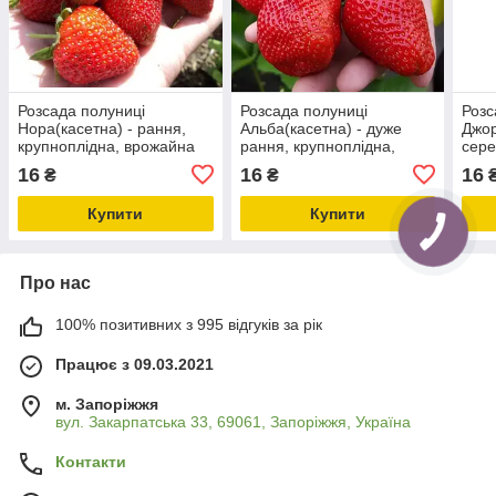
Розсада полуниці
Розсада полуниці
Розс
Нора(касетна) - рання,
Альба(касетна) - дуже
Джор
крупноплідна, врожайна
рання, крупноплідна,
сере
врожайна
круп
16
16
16
₴
₴
Купити
Купити
Про нас
100% позитивних з 995 відгуків за рік
Працює з 09.03.2021
м. Запоріжжя
вул. Закарпатська 33, 69061, Запоріжжя, Україна
Контакти