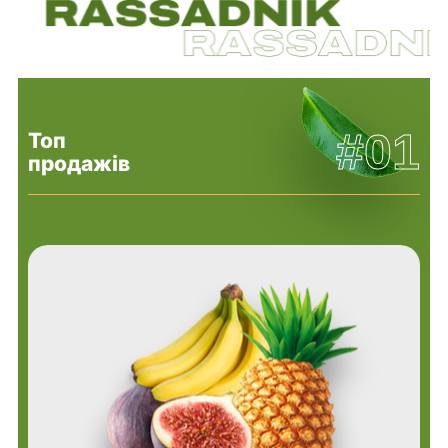
#01
Топ
продажів