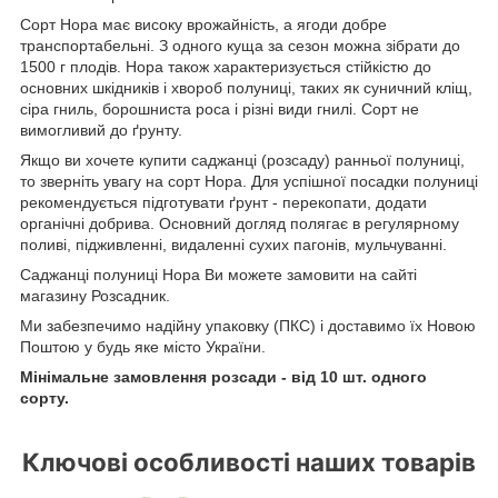
Сорт Нора має високу врожайність, а ягоди добре
транспортабельні. З одного куща за сезон можна зібрати до
1500 г плодів. Нора також характеризується стійкістю до
основних шкідників і хвороб полуниці, таких як суничний кліщ,
сіра гниль, борошниста роса і різні види гнилі. Сорт не
вимогливий до ґрунту.
Якщо ви хочете купити саджанці (розсаду) ранньої полуниці,
то зверніть увагу на сорт Нора. Для успішної посадки полуниці
рекомендується підготувати ґрунт - перекопати, додати
органічні добрива. Основний догляд полягає в регулярному
поливі, підживленні, видаленні сухих пагонів, мульчуванні.
Саджанці полуниці Нора Ви можете замовити на сайті
магазину Розсадник.
Ми забезпечимо надійну упаковку (ПКС) і доставимо їх Новою
Поштою у будь яке місто України.
Мінімальне замовлення розсади - від 10 шт. одного
сорту.
Ключові особливості наших товарів