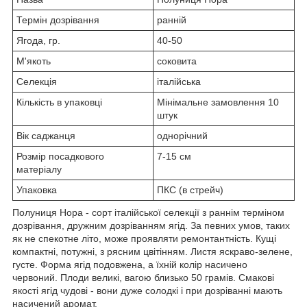
Термін дозрівання
ранній
Ягода, гр.
40-50
М'якоть
соковита
Селекція
італійська
Кількість в упаковці
Мінімальне замовлення 10
штук
Вік саджанця
однорічний
Розмір посадкового
7-15 см
матеріалу
Упаковка
ПКС (в стрейч)
Полуниця Нора - сорт італійської селекції з раннім терміном
дозрівання, дружним дозріванням ягід. За певних умов, таких
як не спекотне літо, може проявляти ремонтантність. Кущі
компактні, потужні, з рясним цвітінням. Листя яскраво-зелене,
густе. Форма ягід подовжена, а їхній колір насичено
червоний. Плоди великі, вагою близько 50 грамів. Смакові
якості ягід чудові - вони дуже солодкі і при дозріванні мають
насичений аромат.