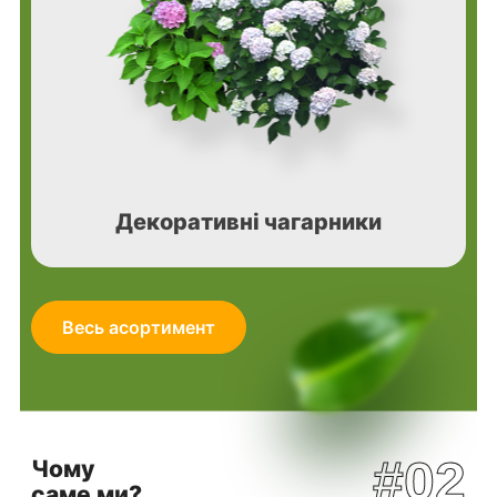
Декоративні чагарники
Весь асортимент
#02
Чому
саме ми?