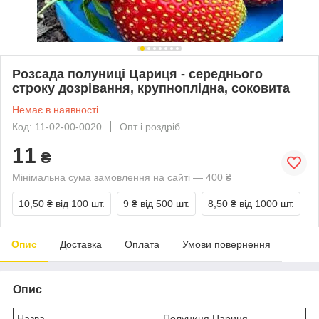
Розсада полуниці Цариця - середнього
строку дозрівання, крупноплідна, соковита
Немає в наявності
Код: 11-02-00-0020
Опт і роздріб
11
₴
Мінімальна сума замовлення на сайті — 400 ₴
10,50 ₴
від 100 шт.
9 ₴
від 500 шт.
8,50 ₴
від 1000 шт.
Опис
Доставка
Оплата
Умови повернення
Опис
Назва
Полуниця Цариця