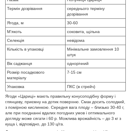
Термін дозрівання
середнього терміну
дозрівання
Ягода, м
30-60
М'якоть
соковита, щільна
Селекція
невідома
Кількість в упаковці
Мінімальне замовлення 10
штук
Вік саджанця
однорічний
Розмір посадкового
7-15 см
матеріалу
Упаковка
ПКС (в стрейч)
Ягоди «Цариці» мають правильну конусоподібну форму і
глянцеву, приємну на дотик поверхню. Смак досить солодкий,
з помірною кислинкою. Середня вага плоду – близько 30-40 г,
але при поєднанні вдалих погодних умов і оптимального
догляду може сягати і 60 р. Можлива врожайність – до 3 кг з
куща і, відповідно, до 130 ц/га.