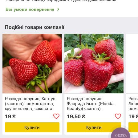
Всі умови повернення
Подібні товари компанії
Розсада полуниці Кантус
Розсада полуниці
Розс
(касетна)- ремонтантна,
Флорида Бьюті (Florida
Ліно
крупноплідна, соковита
Beauty)(касетна) -
ремо
ремонтантна,
круп
19
19,50
19
₴
₴
крупноплідна, соковита
Купити
Купити