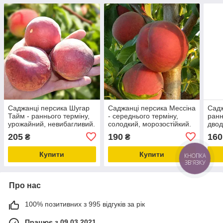
Саджанці персика Шугар
Саджанці персика Мессіна
Садж
Тайм - раннього терміну,
- середнього терміну,
ранн
урожайний, невибагливий.
солодкий, морозостійкий.
дво
вели
205
190
160
₴
₴
моро
Купити
Купити
Про нас
100% позитивних з 995 відгуків за рік
Працює з 09.03.2021