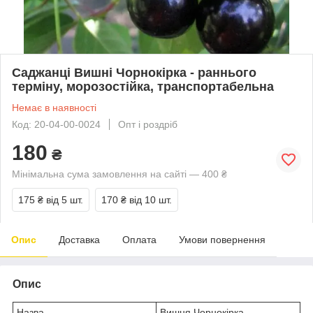
Саджанці Вишні Чорнокірка - раннього
терміну, морозостійка, транспортабельна
Немає в наявності
Код: 20-04-00-0024
Опт і роздріб
180
₴
Мінімальна сума замовлення на сайті — 400 ₴
175 ₴
від 5 шт.
170 ₴
від 10 шт.
Опис
Доставка
Оплата
Умови повернення
Опис
Назва
Вишня Чорнокірка