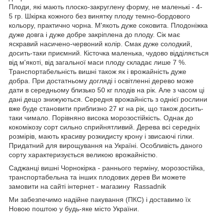
Плоди, які мають плоско-закруглену форму, не маленькі - 4-
5 гр. Шкірка кожного без винятку плоду темно-бордового
кольору, практично чорна. М'якоть дуже соковита. Плодоніжка
дуже довга і дуже добре закріплена до плоду. Сік має
яскравий насичено-червоний колір. Смак дуже солодкий,
досить-таки приємний. Кісточка маленька, чудово відділяється
від м'якоті, від загальної маси плоду складає лише 7 %.
Транспортабельність вишні також як і врожайність дуже
добра. При достатньому догляді і освітленні дерево може
дати в середньому близько 50 кг плодів на рік. Але з часом ці
дані дещо знижуються. Середня врожайність з однієї рослини
вже буде становити приблизно 27 кг на рік, що також досить-
таки чимало. Порівняно висока морозостійкість. Однак до
кокомікозу сорт сильно сприйнятливий. Дерева всі середніх
розмірів, мають красиву розкидисту крону і звисаючі гілки.
Придатний для вирощування на Україні. Особливість даного
сорту характеризується великою врожайністю.
Саджанці вишні Чорнокірка - раннього терміну, морозостійка,
транспортабельна та інших плодових дерев Ви можете
замовити на сайті інтернет - магазину Rassadnik
Ми забезпечимо надійне пакування (ПКС) і доставимо їх
Новою поштою у будь-яке місто України.