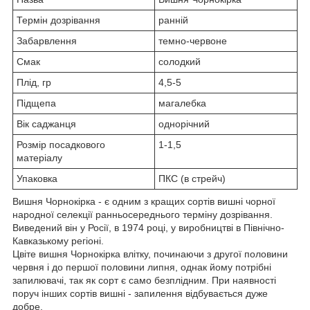
Термін дозрівання
ранній
Забарвлення
темно-червоне
Смак
солодкий
Плід, гр
4,5-5
Підщепа
магалебка
Вік саджанця
однорічний
Розмір посадкового
1-1,5
матеріалу
Упаковка
ПКС (в стрейч)
Вишня Чорнокірка - є одним з кращих сортів вишні чорної
народної селекції ранньосереднього терміну дозрівання.
Виведений він у Росії, в 1974 році, у виробництві в Північно-
Кавказькому регіоні.
Цвіте вишня Чорнокірка влітку, починаючи з другої половини
червня і до першої половини липня, однак йому потрібні
запилювачі, так як сорт є само безплідним. При наявності
поруч інших сортів вишні - запилення відбувається дуже
добре.