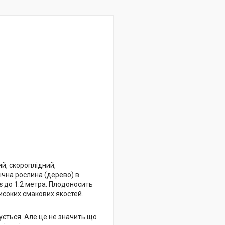
й, скороплідний,
ічна рослина (дерево) в
є до 1.2 метра. Плодоносить
исоких смакових якостей.
ується. Але це не значить що