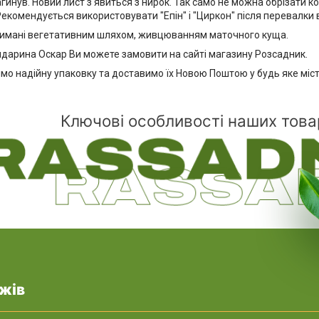
инув. Новий лист з'явиться з нирок. Так само не можна обрізати ко
Рекомендується використовувати "Епін" і "Циркон" після перевалки 
имані вегетативним шляхом, живцюванням маточного куща.
дарина Оскар Ви можете замовити на сайті магазину Розсадник.
о надійну упаковку та доставимо їх Новою Поштою у будь яке міст
Ключові особливості наших това
жів