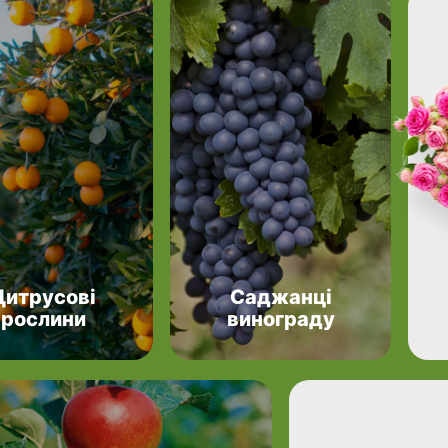
Цитрусові
Саджанці
рослини
винограду