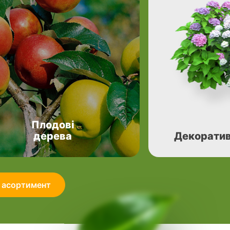
Плодові
дерева
Декоратив
 асортимент