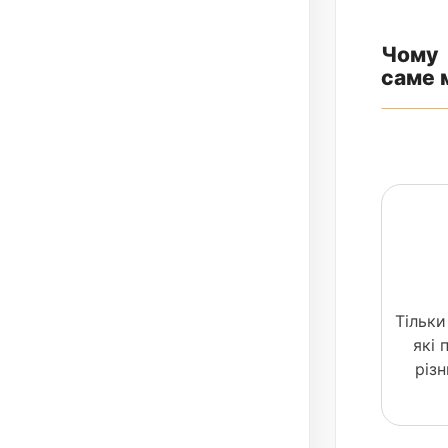
Чому
саме 
Тільки
які
різ