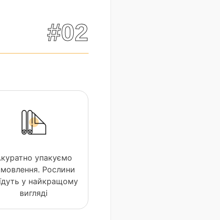
#02
Акуратно упакуємо
амовлення. Рослини
їдуть у найкращому
вигляді