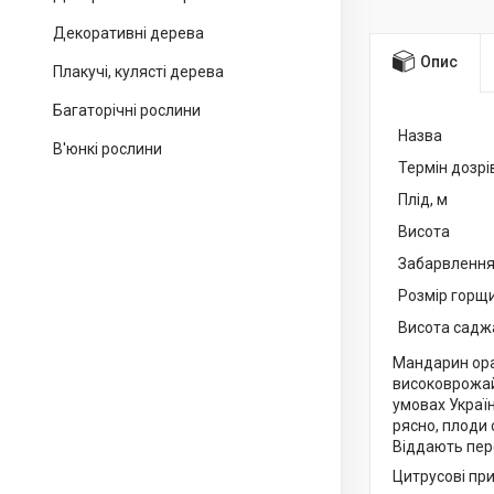
Декоративні дерева
Опис
Плакучі, кулясті дерева
Багаторічні рослини
Назва
В'юнкі рослини
Термін дозрі
Плід, м
Висота
Забарвленн
Розмір горщ
Висота садж
Мандарин оран
високоврожайн
умовах Україн
рясно, плоди 
Віддають пер
Цитрусові при