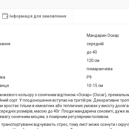
Інформація для замовлення
Мандарин Оскар
вання
середній
до 40
120 см
я
помаранчева
ика
Р9
анця
10-15 см
жевого кольору з сонячним відтінком «Оскар» (Oscar), преміальни
ий сорт. У плодоношення вступає на третій рік. Декоративне троп
и зростає тільки в кімнатних або тепличних умовах у висоту досяга
середніх розмірів, масою до 40г. Плоди мандарина соковиті, дуже в
евагу сонячним місцям, з помірним регулярним поливом.
 транспортуванні відчувають стрес, тому лист може сохнути і скруч