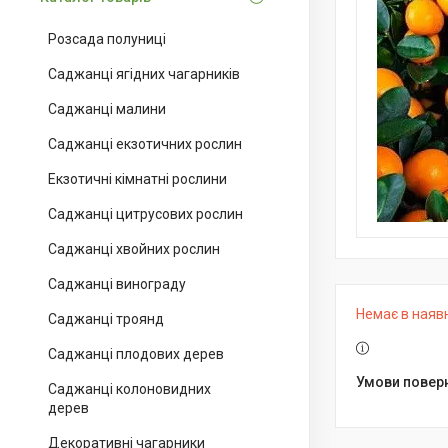
Розсада полуниці
Саджанці ягідних чагарників
Саджанці малини
Саджанці екзотичних рослин
Екзотичні кімнатні рослини
Саджанці цитрусових рослин
Саджанці хвойних рослин
Саджанці винограду
Немає в наяв
Саджанці троянд
Саджанці плодових дерев
Саджанці колоновидних
дерев
Декоративні чагарники