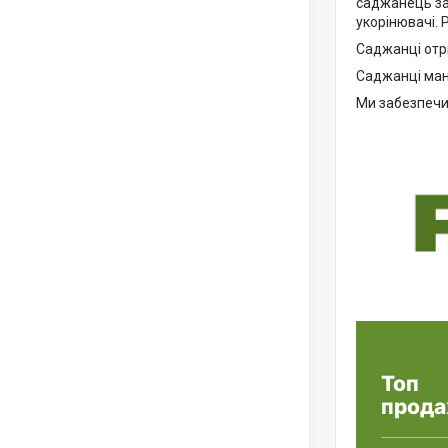
саджанець заг
укорінювачі. 
Саджанці отр
Саджанці ман
Ми забезпечим
Топ
прода