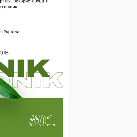
ріння і використовувати
в горщик.
о України.
рів
#01