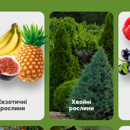
Екзотичні
Хвойні
рослини
рослини