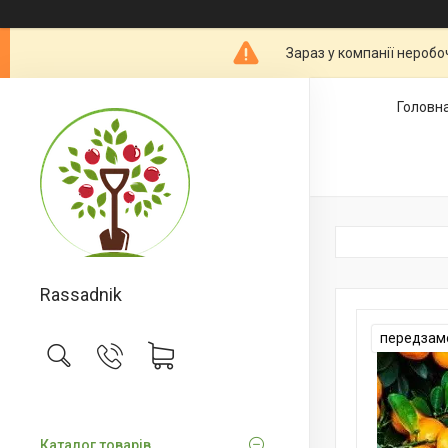
Зараз у компанії неробо
Головн
Rassadnik
передзам
Каталог товарів