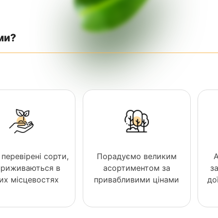
ми?
 перевірені сорти,
Порадуємо великим
 приживаються в
асортиментом за
з
них місцевостях
привабливими цінами
до