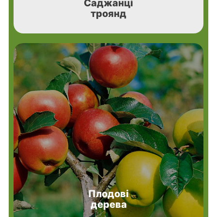
Саджанці
троянд
Плодові
дерева