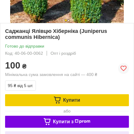
Саджанці Ялівцю Хіберніка (Juniperus
communis Hibernica)
Готово до відправки
Код: 40-06-00-0062
Опт і роздріб
100
₴
Мінімальна сума замовлення на сайті — 400 ₴
95 ₴
від 5 шт.
Купити
або
Купити з