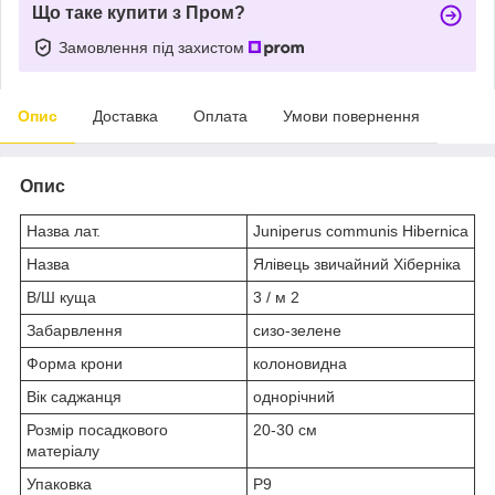
Що таке купити з Пром?
Замовлення під захистом
Опис
Доставка
Оплата
Умови повернення
Опис
Назва лат.
Juniperus communis Hibernica
Назва
Ялівець звичайний Хіберніка
В/Ш куща
3 / м 2
Забарвлення
сизо-зелене
Форма крони
колоновидна
Вік саджанця
однорічний
Розмір посадкового
20-30 см
матеріалу
Упаковка
P9