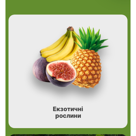
Екзотичні
рослини