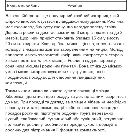
Країна виробник
Україна
Ялівець Хіберніка - це популярний хвойний чагарник, який
широко використовується в ландшафтному дизайні. Рослина
має колоноподібну густу крону, що нагадує зелену стрілу.
Доросла рослина досягає висоти до 3 метрів і діаметра до 2
метрів. Щорічний приріст становить близько 15 см у висоту і
20 см завширшки. Хвоя дрібна, м'яка і щільна, зелено-сизого
кольору, з яскравим жовтим забарвленням на кінцях. Молоді
прирости мають золотистий колір, який контрастує зі старою
хвоєю протягом кількох місяців. Рослина віддає перевагу
сонячним місцям і родючим ґрунтам. Вона стійка до міських
умов і може використовуватися як у групових, так і в
поодиноких посадках для створення ландшафтних
композицій.
Таким чином, якщо ви хочете купити саджанці ялівцю
Хіберніка і дізнатися про посадку та догляд за ним, зверніться
до нас. При посадці та догляді за ялівцем Хіберніка необхідно
враховувати такі рекомендації: виберіть сонячне місце для
посадки рослини, підготуйте родючий ґрунт, переважно
пухкий, слабокислий, суглинковий або супіщаний, регулярно
поливайте рослину, особливо в періоди сухості, обрізуйте
рослину для підтримання її форми та компактності,