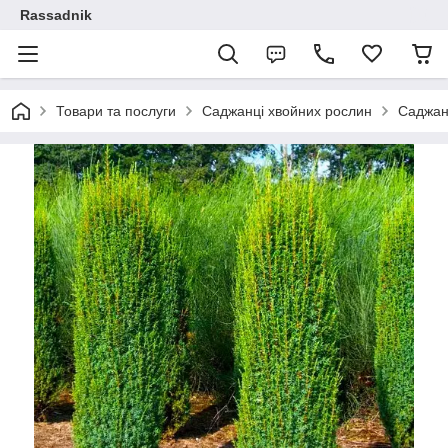
Rassadnik
Товари та послуги
Саджанці хвойних рослин
Саджан