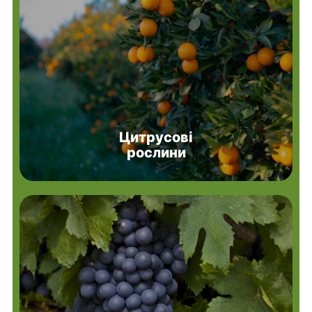
Цитрусові
рослини