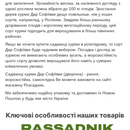
для запилення. Урожайність висока, за належного догляду з
однієї рослини можна зібрати до 100 кг плодів. Зростання
дерев хурми Дар Софіївки дещо повільніше, ніж у інших
сортів, наприклад, у Росіянки. Завдяки більш ранньому
дозріванню плодів і короткому вегетаційному періоду, цей
сорт хурми підходить для вирощування в більш північних
районах.
Якщо ви хочете купити саджанці хурми в розпліднику, то сорт
Дар Софіївки буде чудовим вибором. Посадка і догляд за
хурмою не вимагають особливих зусиль, а морозостійкість
цього сорту дозволяє вирощувати його навіть у суворих
кліматичних умовах.
Саджанці хурми Дар Софіївки (дворічна) - рання,
морозостійка, самоплідна Ви можете замовити на сайті
магазину Розсадник
.
Ми забезпечимо надійну упаковку та доставимо їх Новою
Поштою у будь яке місто України
Ключові особливості наших товарів