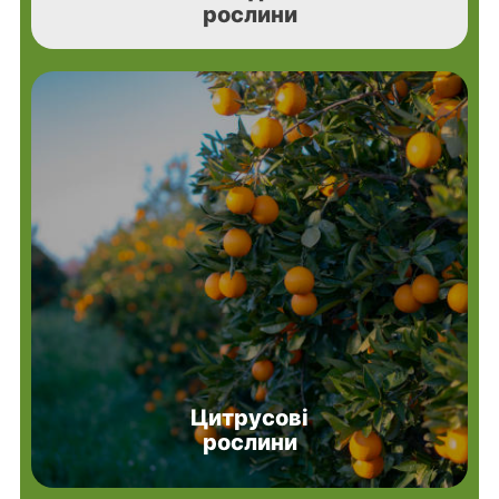
рослини
Цитрусові
рослини