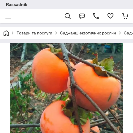
Rassadnik
Товари та послуги
Саджанці екзотичних рослин
Садж