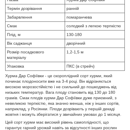
Термін дозрівання
ранній
Забарвлення
помаранчева
Смак
солодкий з легкою терпкістю
Плід, м
130-180
Вік саджанця
дворічний
Розмір посадкового
1,2-1,5 м
матеріалу
Упаковка
ПКС (в стрейч)
Хурма Дар Софіївки - це скороплідний сорт хурми, який
починає плодоносити вже на 3-4 році. Він відрізняється
високою морозостійкістю і не схильний до пошкоджень від
низьких температур. Вага плоду становить від 130 до 180
грамів. Смак плодів хурми Дар Софіївки дуже приємний, з
невеликою терпкістю, яка значно менша, ніж у інших сортів,
наприклад, у Росіянки. Плоди дозрівають у першій декаді
жовтня і можуть зберігатися у звичайних умовах до 1 місяця.
Цей сорт хурми має високий рівень самоплідності, що
гарантує гарний урожай навіть за відсутності інших рослин