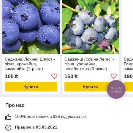
Саджанці Лохини Елліот -
Саджанці Лохина Легасі -
Садж
пізня, урожайна,
пізня, урожайна,
Роял 
зимостійка (2-річка)
невибаглива (3-річна)
зимо
105
150
190
₴
₴
Купити
Купити
Про нас
100% позитивних з 996 відгуків за рік
Працює з 09.03.2021