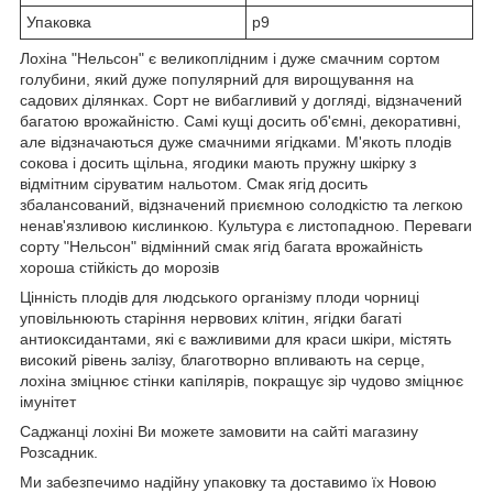
Упаковка
р9
Лохіна "Нельсон" є великоплідним і дуже смачним сортом
голубини, який дуже популярний для вирощування на
садових ділянках. Сорт не вибагливий у догляді, відзначений
багатою врожайністю. Самі кущі досить об'ємні, декоративні,
але відзначаються дуже смачними ягідками. М'якоть плодів
сокова і досить щільна, ягодики мають пружну шкірку з
відмітним сіруватим нальотом. Смак ягід досить
збалансований, відзначений приємною солодкістю та легкою
ненав'язливою кислинкою. Культура є листопадною. Переваги
сорту "Нельсон" відмінний смак ягід багата врожайність
хороша стійкість до морозів
Цінність плодів для людського організму плоди чорниці
уповільнюють старіння нервових клітин, ягідки багаті
антиоксидантами, які є важливими для краси шкіри, містять
високий рівень залізу, благотворно впливають на серце,
лохіна зміцнює стінки капілярів, покращує зір чудово зміцнює
імунітет
Саджанці лохіні Ви можете замовити на сайті магазину
Розсадник.
Ми забезпечимо надійну упаковку та доставимо їх Новою