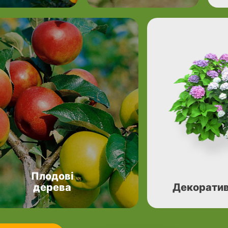
Плодові
дерева
Декоратив