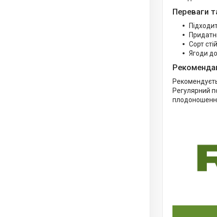
Переваги т
Підходи
Придатн
Сорт сті
Ягоди до
Рекомендац
Рекомендуєть
Регулярний п
плодоношенн