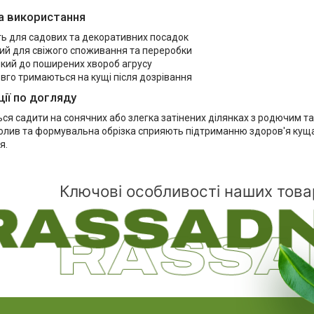
а використання
ть для садових та декоративних посадок
ий для свіжого споживання та переробки
йкий до поширених хвороб агрусу
вго тримаються на кущі після дозрівання
ії по догляду
ся садити на сонячних або злегка затінених ділянках з родючим т
олив та формувальна обрізка сприяють підтриманню здоров'я куща
я.
Ключові особливості наших това