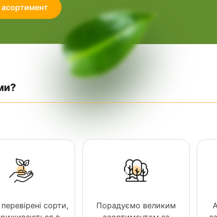
 асортимент
ми?
 перевірені сорти,
Порадуємо великим
 приживаються в
асортиментом за
з