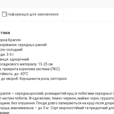
Інформація для замовлення
стики
Чорна Крапля
озрівання: середньо-ранній
исло-солодкий
ди: 3-5 г
анця: однорічний
осадкового матеріалу: 15-25 см
: прикрита коренева система (ПКС)
ійкість: до -43°C
ь до хвороб: борошниста роса, септоріоз
Крапля — середньорослий, розкидистий кущ із побегами середньої
 частині побегів. Ягоди великі, темно-червоні, майже чорні, грушоп
вщини, без опушення. Плоди довго залишаються на кущі після дозр
з куща, максимальна — до 3 кг. Сорт морозостійкий та придатний дл
имами.