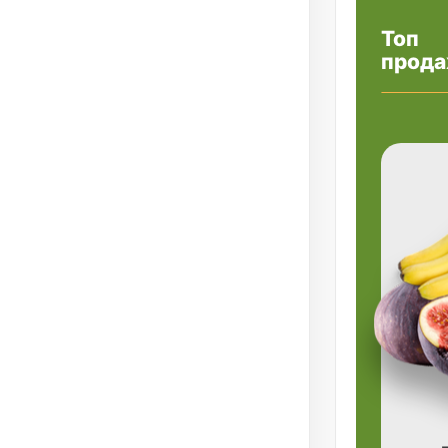
Топ
прода