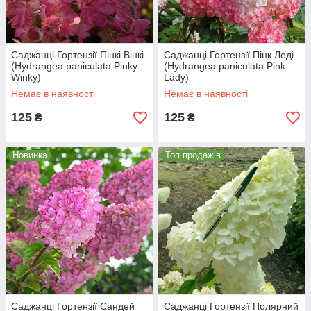
Саджанці Гортензії Пінкі Вінкі
Саджанці Гортензії Пінк Леді
(Hydrangea paniculata Pinky
(Hydrangea paniculata Pink
Winky)
Lady)
Немає в наявності
Немає в наявності
125
125
₴
₴
Новинка
Топ продажів
Саджанці Гортензії Сандей
Саджанці Гортензії Полярний