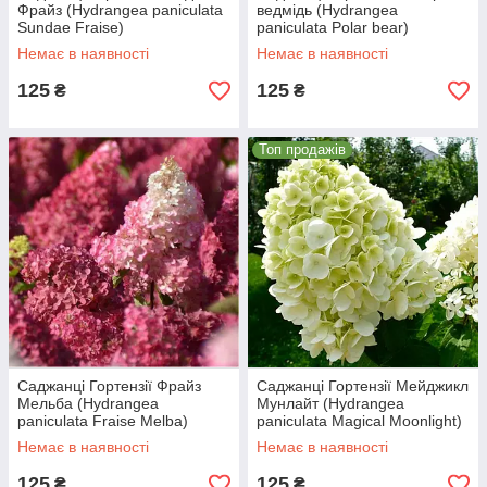
Фрайз (Hydrangea paniculata
ведмідь (Hydrangea
Sundae Fraise)
paniculata Polar bear)
Немає в наявності
Немає в наявності
125
125
₴
₴
Топ продажів
Саджанці Гортензії Фрайз
Саджанці Гортензії Мейджикл
Мельба (Hydrangea
Мунлайт (Hydrangea
paniculata Fraise Melba)
paniculata Magical Moonlight)
Немає в наявності
Немає в наявності
125
125
₴
₴