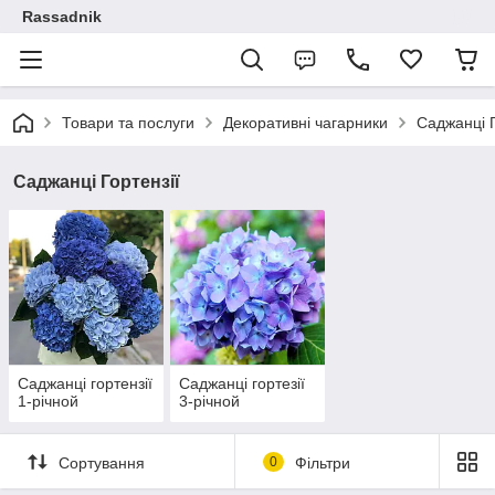
Rassadnik
Товари та послуги
Декоративні чагарники
Саджанці Г
Саджанці Гортензії
Саджанці гортензії
Саджанці гортезії
1-річной
3-річной
Сортування
0
Фільтри