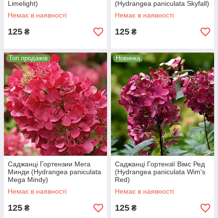
Limelight)
(Hydrangea paniculata Skyfall)
Немає в наявності
Немає в наявності
125
125
₴
₴
Топ продажів
Новинка
Саджанці Гортензии Мега
Саджанці Гортензії Вімс Ред
Минди (Hydrangea paniculata
(Hydrangea paniculata Wim's
Mega Mindy)
Red)
Немає в наявності
Немає в наявності
125
125
₴
₴