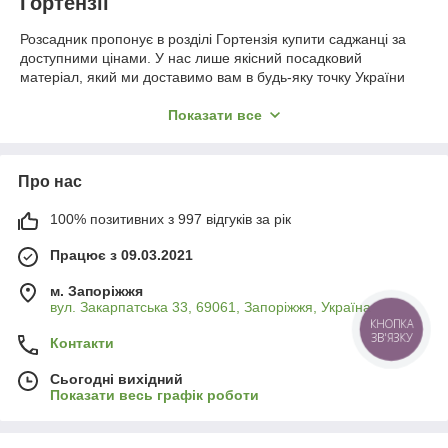
Гортензії
Розсадник пропонує в розділі Гортензія купити саджанці за
доступними цінами. У нас лише якісний посадковий
матеріал, який ми доставимо вам в будь-яку точку України
Новою Поштою або кур’єром.
Показати все
Гортензія - рослина із сімейства Гортензієві, куди входить
близько 80 різновидів чагарників, ліан та невеликих дерев.
Квіти гортензії дрібні, зібрані у кулясті суцвіття. Вони не
випромінюють аромат, але виглядають дуже красиво. Таку
Про нас
квітку неможливо залишити поза увагою, навіть якщо в саду
росте безліч інших рослин. Однозначно варто посадити
100% позитивних з 997 відгуків за рік
саджанці гортензії на своїй ділянці, тим більше їх
Працює з 09.03.2021
вирощування особливих турбот не завдасть.
м. Запоріжжя
вул. Закарпатська 33, 69061, Запоріжжя, Україна
Вибір місця для посадки
КНОПКА
ЗВ'ЯЗКУ
Контакти
Під саджанці садової гортензії бажано вибрати таке місце, в
якому вони будуть відмінно рости і розвиватися. Перша
Сьогодні вихідний
вимога – достатня кількість світла. Гортензія любить
Показати весь графік роботи
природне освітлення, причому це стосується будь-яких сортів
рослини. Намагайтеся виділити під чагарники сонячне місце
без протягів та сильних вітрів.