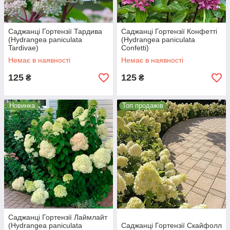
Саджанці Гортензії Тардива
Саджанці Гортензії Конфетті
(Hydrangea paniculata
(Hydrangea paniculata
Tardivae)
Confetti)
Немає в наявності
Немає в наявності
125
125
₴
₴
Новинка
Топ продажів
Саджанці Гортензії Лаймлайт
(Hydrangea paniculata
Саджанці Гортензії Скайфолл