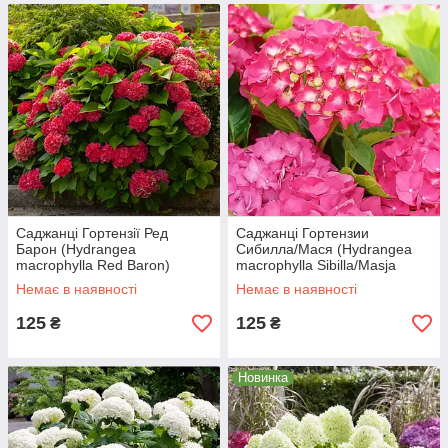
Саджанці Гортензії Ред
Саджанці Гортензии
Барон (Hydrangea
Сибилла/Мася (Hydrangea
macrophylla Red Baron)
macrophylla Sibilla/Masja
Немає в наявності
Немає в наявності
125
125
₴
₴
Новинка