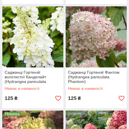
Саджанці Гортензії
Саджанці Гортензії Фантом
волотистої Канделайт
(Hydrangea paniculata
(Hydrangea paniculata
Phantom)
Candlelight)
Немає в наявності
Немає в наявності
125
125
₴
₴
Новинка