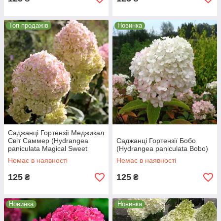
Топ продажів
Новинка
Саджанці Гортензії Меджикал
Світ Саммер (Hydrangea
Саджанці Гортензії Бобо
paniculata Magical Sweet
(Hydrangea paniculata Bobo)
Summer)
Немає в наявності
Немає в наявності
125
125
₴
₴
Новинка
Новинка