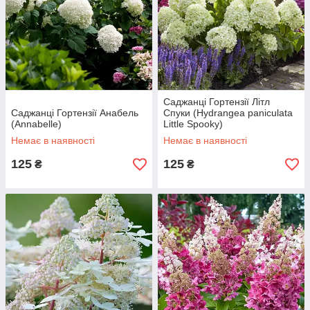
Саджанці Гортензії Літл
Саджанці Гортензії Анабель
Спуки (Hydrangea paniculata
(Annabelle)
Little Spooky)
Немає в наявності
Немає в наявності
125
125
₴
₴