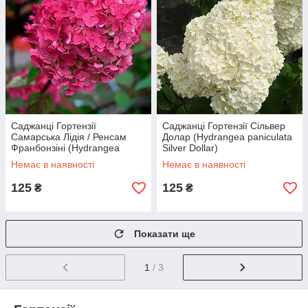
Саджанці Гортензії
Саджанці Гортензії Сільвер
Самарська Лідія / Ренсам
Долар (Hydrangea paniculata
Франбонзіні (Hydrangea
Silver Dollar)
paniculata Samarskya Lydia
Немає в наявності
Немає в наявності
125
125
₴
₴
Показати ще
1
/ 3