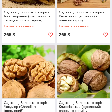
Саджанці Волоського горіха
Саджанці Волоського горіха
Іван Багряний (щеплений) -
Велетень (щеплений) -
середньо пізній термін,
пізнього строку,
низькорослий, згрупований
великоплідний, промисловий
Немає в наявності
Немає в наявності
265
265
₴
₴
Саджанці Волоського горіха
Саджанці Волоського горіха
Чандлер (Chandler) -
Клишківський (щеплений) -
(щеплений) -
раннього терміну,