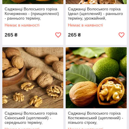
Саджанці Волоського горіха
Саджанці Волоського горіха
Кочерженко - (прищепленої)
Ідеал (щеплений) - раннього
- раннього терміну,
терміну, урожайний,
урожайний, скороплідний
морозостійкий
Немає в наявності
Немає в наявності
265
265
₴
₴
Саджанці Волоського горіха
Саджанці Волоського горіха
Скіноський (щеплений) -
Костюженський (щеплений) -
середнього терміну,
пізнього строку,
великоплідний, зимостійкий
великоплідний, зимостійкий