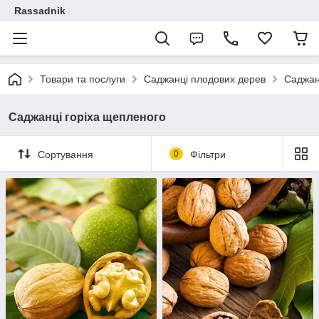
Rassadnik
Товари та послуги
Саджанці плодових дерев
Саджанц
Саджанці горіха щепленого
Сортування
0
Фільтри