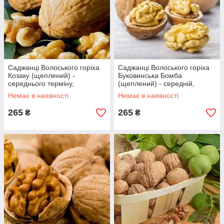
Саджанці Волоського горіха
Саджанці Волоського горіха
Козаку (щеплений) -
Буковинська Бомба
середнього терміну,
(щеплений) - середній,
великоплідний, промисловий
великоплідний, промисловий
Немає в наявності
Немає в наявності
265
265
₴
₴