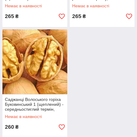
середньостиглий,
урожайний, промисловий
Немає в наявності
Немає в наявності
згрупований, промисловий
265
265
₴
₴
Саджанці Волоського горіха
Буковинський 1 (щеплений) -
середньостиглий термін,
урожайний, промисловий
Немає в наявності
260
₴