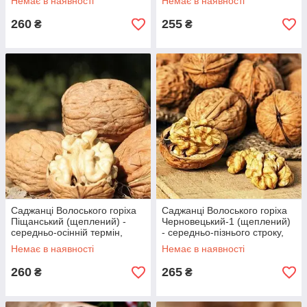
Немає в наявності
Немає в наявності
260
255
₴
₴
Саджанці Волоського горіха
Саджанці Волоського горіха
Піщанський (щеплений) -
Черновецький-1 (щеплений)
середньо-осінній термін,
- середньо-пізнього строку,
тонкокорий, великоплідний
скороплідний
Немає в наявності
Немає в наявності
260
265
₴
₴