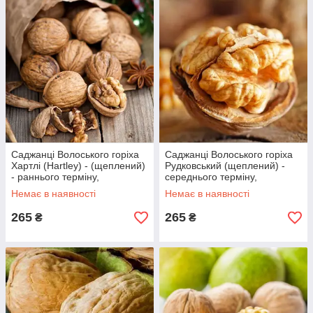
Саджанці Волоського горіха
Саджанці Волоського горіха
Хартлі (Hartley) - (щеплений)
Рудковський (щеплений) -
- раннього терміну,
середнього терміну,
великоплідний, тонкокорий
урожайний, морозостійкий
Немає в наявності
Немає в наявності
265
265
₴
₴