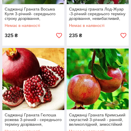
Саджанці Граната Восьма
Саджанці граната Лод-Жуар
Куля 3-річний- середнього
-3-річний середнього терміну
строку дозрівання,
дозрівання, невибагливий,
крупноплідна, тонкошкірий
зимостійкий
Немає в наявності
Немає в наявності
325
235
₴
₴
Саджанці Граната Гюлоша
Саджанці Граната Кримський
рожева 3-річний - середнього
смугастий 3-річний - ранній,
терміну дозрівання,
великоплідний, зимостійкий
крупноплідна, тонкокорий