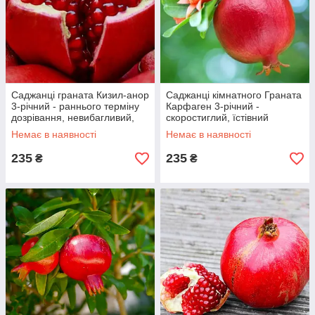
Саджанці граната Кизил-анор
Саджанці кімнатного Граната
3-річний - раннього терміну
Карфаген 3-річний -
дозрівання, невибагливий,
скоростиглий, їстівний
зимостійкий
Немає в наявності
Немає в наявності
235
235
₴
₴