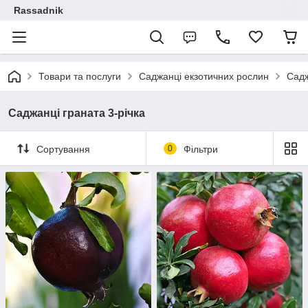
Rassadnik
Товари та послуги
Саджанці екзотичних рослин
Садж
Саджанці граната 3-річка
Сортування
0
Фільтри