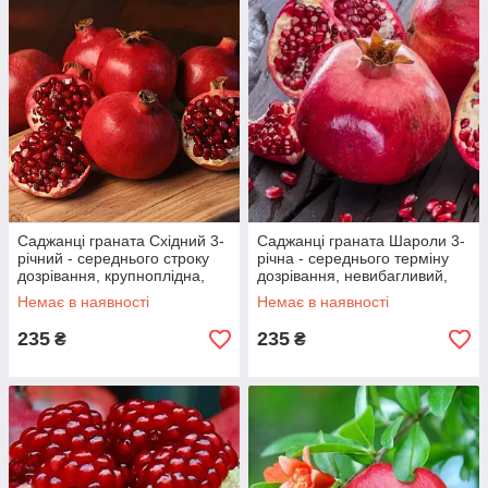
Саджанці граната Східний 3-
Саджанці граната Шароли 3-
річний - середнього строку
річна - середнього терміну
дозрівання, крупноплідна,
дозрівання, невибагливий,
промисловий
зимостійкий
Немає в наявності
Немає в наявності
235
235
₴
₴