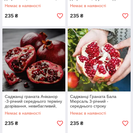
зимостійкий
Немає в наявності
Немає в наявності
235
235
₴
₴
Саджанці граната Ачіканор
Саджанці Граната Бала
-3-річний середнього терміну
Мюрсаль 3-річний -
дозрівання, невибагливий,
середнього строку
зимостійкий
дозрівання, крупноплідна,
Немає в наявності
Немає в наявності
тонкошкірий
235
235
₴
₴