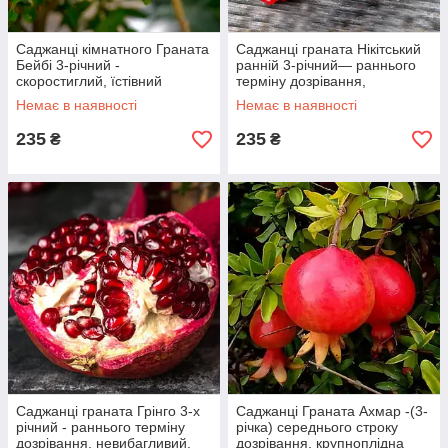
Саджанці кімнатного Граната
Саджанці граната Нікітський
Бейбі 3-річний -
ранній 3-річний— раннього
скоростиглий, їстівний
терміну дозрівання,
невибагливий, зимовостійкий
Немає в наявності
Немає в наявності
235
235
₴
₴
Саджанці граната Грінго 3-х
Саджанці Граната Ахмар -(3-
річний - раннього терміну
річка) середнього строку
дозрівання, невибагливий,
дозрівання, крупноплідна