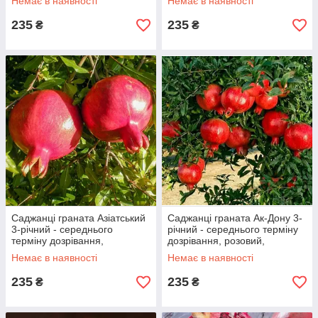
Немає в наявності
Немає в наявності
235
235
₴
₴
Саджанці граната Азіатський
Саджанці граната Ак-Дону 3-
3-річний - середнього
річний - середнього терміну
терміну дозрівання,
дозрівання, розовий,
невибагливий, зимостійкий
тонкокорий
Немає в наявності
Немає в наявності
235
235
₴
₴